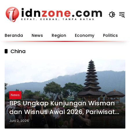
Langsung
ke
konten
Beranda
News
Region
Economy
Politics
E
China
News
BPS Ungkap Kunjungan Wisman
dan Wisnus Awal 2026, Pariwisata
Nasional Terus Bertumbuh
Juni 2, 2026