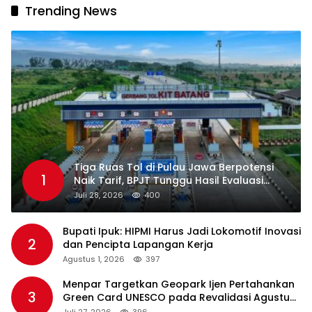
Trending News
Tiga Ruas Tol di Pulau Jawa Berpotensi
1
Naik Tarif, BPJT Tunggu Hasil Evaluasi
Standar Pelayanan
Juli 28, 2026
400
Bupati Ipuk: HIPMI Harus Jadi Lokomotif Inovasi
2
dan Pencipta Lapangan Kerja
Agustus 1, 2026
397
Menpar Targetkan Geopark Ijen Pertahankan
3
Green Card UNESCO pada Revalidasi Agustus
2026