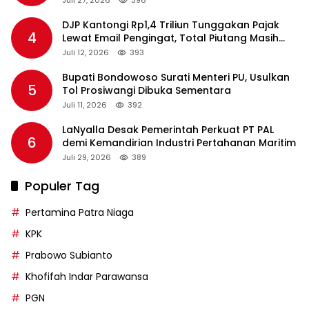
Juli 27, 2026
396
DJP Kantongi Rp1,4 Triliun Tunggakan Pajak
4
Lewat Email Pengingat, Total Piutang Masih
Rp36 Triliun
Juli 12, 2026
393
Bupati Bondowoso Surati Menteri PU, Usulkan
5
Tol Prosiwangi Dibuka Sementara
Juli 11, 2026
392
LaNyalla Desak Pemerintah Perkuat PT PAL
6
demi Kemandirian Industri Pertahanan Maritim
Juli 29, 2026
389
Populer Tag
Pertamina Patra Niaga
KPK
Prabowo Subianto
Khofifah Indar Parawansa
PGN