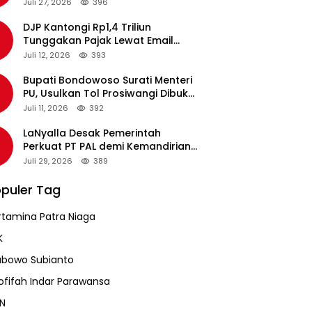
pada Revalidasi Agustus 2026
Juli 27, 2026
396
DJP Kantongi Rp1,4 Triliun
Tunggakan Pajak Lewat Email
Pengingat, Total Piutang Masih
Juli 12, 2026
393
Rp36 Triliun
Bupati Bondowoso Surati Menteri
PU, Usulkan Tol Prosiwangi Dibuka
Sementara
Juli 11, 2026
392
LaNyalla Desak Pemerintah
Perkuat PT PAL demi Kemandirian
Industri Pertahanan Maritim
Juli 29, 2026
389
puler Tag
rtamina Patra Niaga
K
abowo Subianto
ofifah Indar Parawansa
N