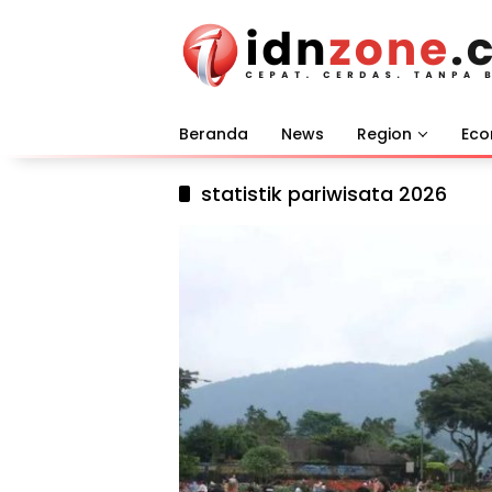
Langsung
ke
konten
Beranda
News
Region
Ec
statistik pariwisata 2026