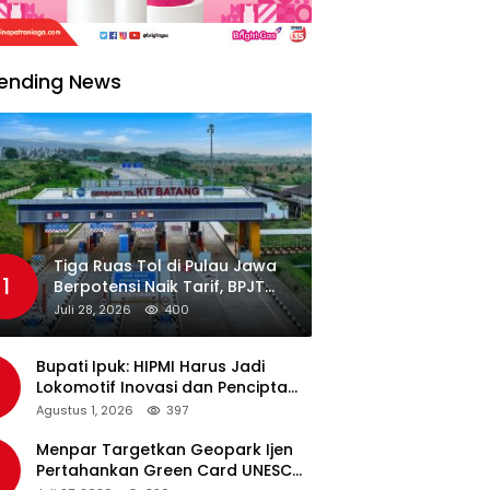
ending News
Tiga Ruas Tol di Pulau Jawa
1
Berpotensi Naik Tarif, BPJT
Tunggu Hasil Evaluasi
Juli 28, 2026
400
Standar Pelayanan
Bupati Ipuk: HIPMI Harus Jadi
Lokomotif Inovasi dan Pencipta
Lapangan Kerja
Agustus 1, 2026
397
Menpar Targetkan Geopark Ijen
Pertahankan Green Card UNESCO