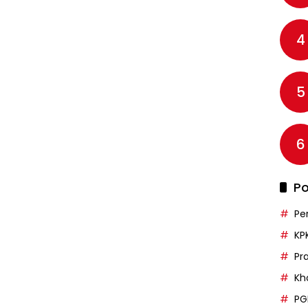
4
5
6
Po
Pe
KP
Pr
Kh
PG