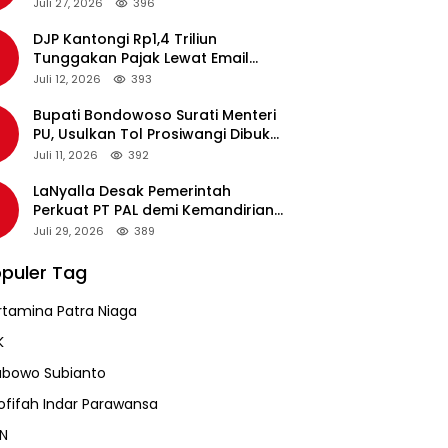
pada Revalidasi Agustus 2026
Juli 27, 2026
396
DJP Kantongi Rp1,4 Triliun
Tunggakan Pajak Lewat Email
Pengingat, Total Piutang Masih
Juli 12, 2026
393
Rp36 Triliun
Bupati Bondowoso Surati Menteri
PU, Usulkan Tol Prosiwangi Dibuka
Sementara
Juli 11, 2026
392
LaNyalla Desak Pemerintah
Perkuat PT PAL demi Kemandirian
Industri Pertahanan Maritim
Juli 29, 2026
389
puler Tag
rtamina Patra Niaga
K
abowo Subianto
ofifah Indar Parawansa
N