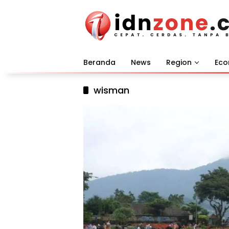
Langsung
ke
konten
Beranda
News
Region
Ec
wisman