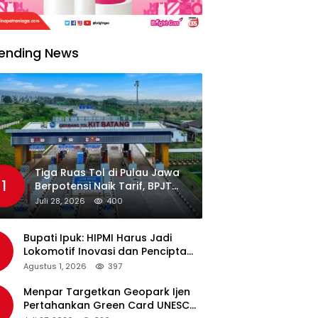
ending News
Tiga Ruas Tol di Pulau Jawa
1
Berpotensi Naik Tarif, BPJT
Tunggu Hasil Evaluasi
Juli 28, 2026
400
Standar Pelayanan
Bupati Ipuk: HIPMI Harus Jadi
Lokomotif Inovasi dan Pencipta
Lapangan Kerja
Agustus 1, 2026
397
Menpar Targetkan Geopark Ijen
Pertahankan Green Card UNESCO