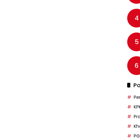
4
5
6
Po
Pe
KP
Pr
Kh
PG