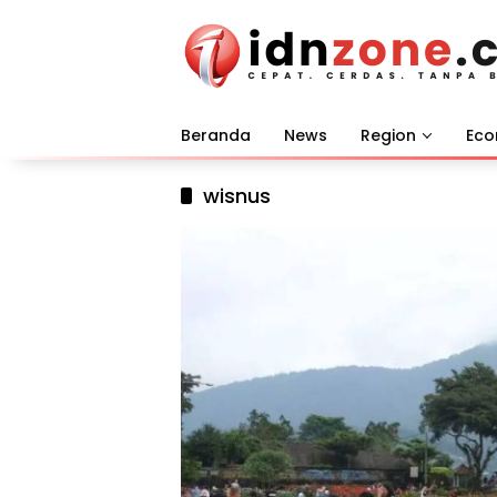
Langsung
ke
konten
Beranda
News
Region
Ec
wisnus