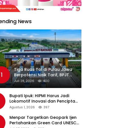
ending News
Tiga Ruas Tol di Pulau Jawa
1
Berpotensi Naik Tarif, BPJT
Tunggu Hasil Evaluasi
Juli 28, 2026
400
Standar Pelayanan
Bupati Ipuk: HIPMI Harus Jadi
Lokomotif Inovasi dan Pencipta
Lapangan Kerja
Agustus 1, 2026
397
Menpar Targetkan Geopark Ijen
Pertahankan Green Card UNESCO