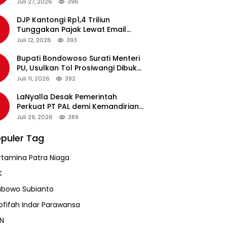
pada Revalidasi Agustus 2026
Juli 27, 2026
396
DJP Kantongi Rp1,4 Triliun
Tunggakan Pajak Lewat Email
Pengingat, Total Piutang Masih
Juli 12, 2026
393
Rp36 Triliun
Bupati Bondowoso Surati Menteri
PU, Usulkan Tol Prosiwangi Dibuka
Sementara
Juli 11, 2026
392
LaNyalla Desak Pemerintah
Perkuat PT PAL demi Kemandirian
Industri Pertahanan Maritim
Juli 29, 2026
389
puler Tag
rtamina Patra Niaga
K
abowo Subianto
ofifah Indar Parawansa
N