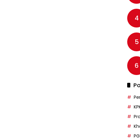
4
5
6
Po
Pe
KP
Pr
Kh
PG