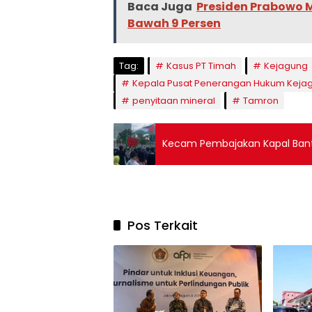
Baca Juga
Presiden Prabowo M
Bawah 9 Persen
Tag:
Kasus PT Timah
Kejagung
Kepala Pusat Penerangan Hukum Kejag
penyitaan mineral
Tamron
Kecam Pembajakan Kapal Bant
Pos Terkait