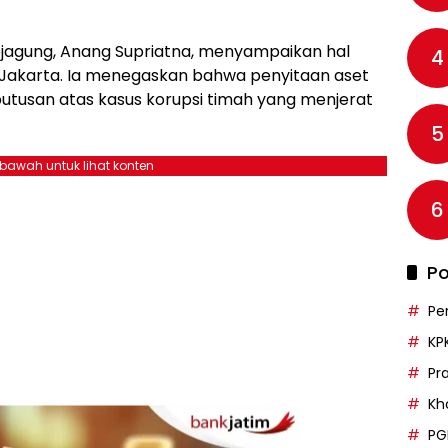
jagung, Anang Supriatna, menyampaikan hal
4
i Jakarta. Ia menegaskan bahwa penyitaan aset
 putusan atas kasus korupsi timah yang menjerat
5
ebawah untuk lihat konten
6
Po
Pe
KP
Pr
Kh
PG