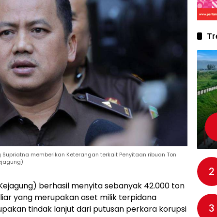
Tr
upriatna memberikan Keterangan terkait Penyitaan ribuan Ton
ejagung)
2
Kejagung) berhasil menyita sebanyak 42.000 ton
iliar yang merupakan aset milik terpidana
3
upakan tindak lanjut dari putusan perkara korupsi