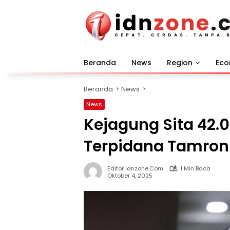
Langsung
ke
konten
Beranda
News
Region
Ec
Beranda
News
News
Kejagung Sita 42.0
Terpidana Tamron S
Editor Idnzone.com
1 Min Baca
Oktober 4, 2025