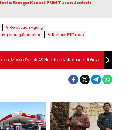
inta Bunga Kredit PNM Turun Jadi di
Kejaksaan Agung
ung Anang Supriatna
Korupsi PT Timah
uan, Massa Desak AS Hentikan Kekerasan di Gaza