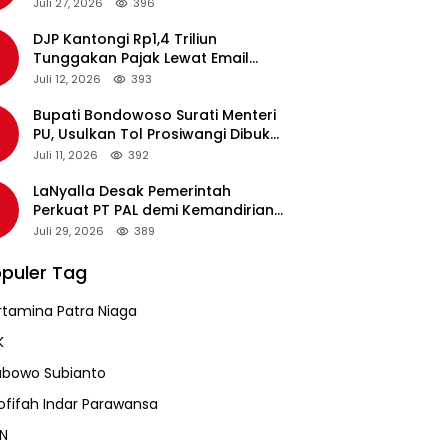
pada Revalidasi Agustus 2026
Juli 27, 2026
396
DJP Kantongi Rp1,4 Triliun
Tunggakan Pajak Lewat Email
Pengingat, Total Piutang Masih
Juli 12, 2026
393
Rp36 Triliun
Bupati Bondowoso Surati Menteri
PU, Usulkan Tol Prosiwangi Dibuka
Sementara
Juli 11, 2026
392
LaNyalla Desak Pemerintah
Perkuat PT PAL demi Kemandirian
Industri Pertahanan Maritim
Juli 29, 2026
389
puler Tag
rtamina Patra Niaga
K
abowo Subianto
ofifah Indar Parawansa
N