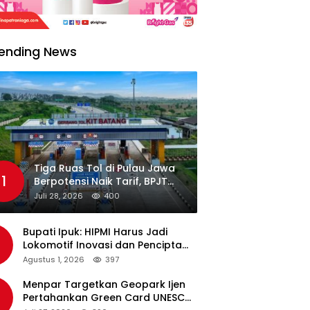
ending News
Tiga Ruas Tol di Pulau Jawa
1
Berpotensi Naik Tarif, BPJT
Tunggu Hasil Evaluasi
Juli 28, 2026
400
Standar Pelayanan
Bupati Ipuk: HIPMI Harus Jadi
Lokomotif Inovasi dan Pencipta
Lapangan Kerja
Agustus 1, 2026
397
Menpar Targetkan Geopark Ijen
Pertahankan Green Card UNESCO