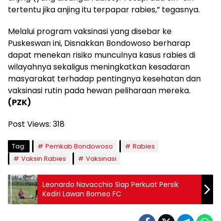
tertentu jika anjing itu terpapar rabies,” tegasnya.
Melalui program vaksinasi yang disebar ke
Puskeswan ini, Disnakkan Bondowoso berharap
dapat menekan risiko munculnya kasus rabies di
wilayahnya sekaligus meningkatkan kesadaran
masyarakat terhadap pentingnya kesehatan dan
vaksinasi rutin pada hewan peliharaan mereka.
(PZK)
Post Views:
318
Tag:
Pemkab Bondowoso
Rabies
Vaksin Rabies
Vaksinasi
Leonardo Navacchio Siap Perkuat Persik
Kediri Lawan Borneo FC