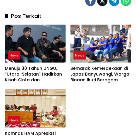
Pos Terkait
News
News
Menuju 30 Tahun UNGU,
Semarak Kemerdekaan di
“Utara-Selatan” Hadirkan
Lapas Banyuwangi, Warga
Kisah Cinta dan
Binaan Ikuti Beragam
Perpisahan
Perlombaan
News
Komnas HAM Apresiasi