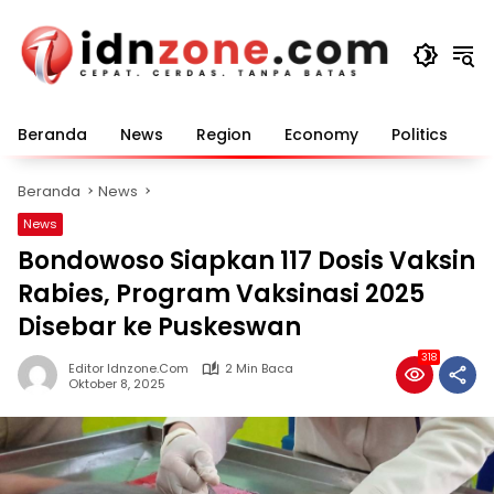
Langsung
ke
konten
Beranda
News
Region
Economy
Politics
E
Beranda
News
News
Bondowoso Siapkan 117 Dosis Vaksin
Rabies, Program Vaksinasi 2025
Disebar ke Puskeswan
318
Editor Idnzone.com
2 Min Baca
Oktober 8, 2025