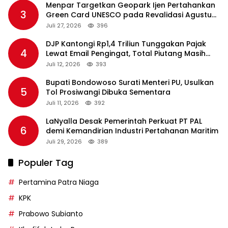
Menpar Targetkan Geopark Ijen Pertahankan
3
Green Card UNESCO pada Revalidasi Agustus
2026
Juli 27, 2026
396
DJP Kantongi Rp1,4 Triliun Tunggakan Pajak
4
Lewat Email Pengingat, Total Piutang Masih
Rp36 Triliun
Juli 12, 2026
393
Bupati Bondowoso Surati Menteri PU, Usulkan
5
Tol Prosiwangi Dibuka Sementara
Juli 11, 2026
392
LaNyalla Desak Pemerintah Perkuat PT PAL
6
demi Kemandirian Industri Pertahanan Maritim
Juli 29, 2026
389
Populer Tag
Pertamina Patra Niaga
KPK
Prabowo Subianto