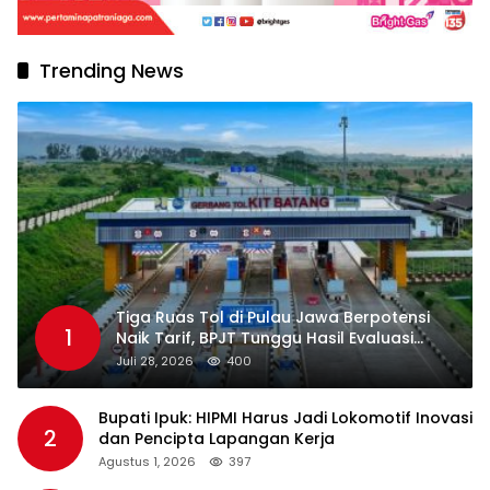
Trending News
Tiga Ruas Tol di Pulau Jawa Berpotensi
1
Naik Tarif, BPJT Tunggu Hasil Evaluasi
Standar Pelayanan
Juli 28, 2026
400
Bupati Ipuk: HIPMI Harus Jadi Lokomotif Inovasi
2
dan Pencipta Lapangan Kerja
Agustus 1, 2026
397