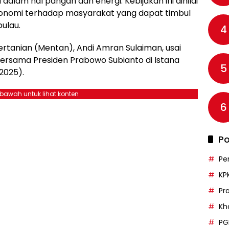
am hal pangan dan energi. Kebijakan ini dinilai
konomi terhadap masyarakat yang dapat timbul
pulau.
4
ertanian (Mentan), Andi Amran Sulaiman, usai
ersama Presiden Prabowo Subianto di Istana
5
2025).
ebawah untuk lihat konten
6
Po
Pe
KP
Pr
Kh
PG