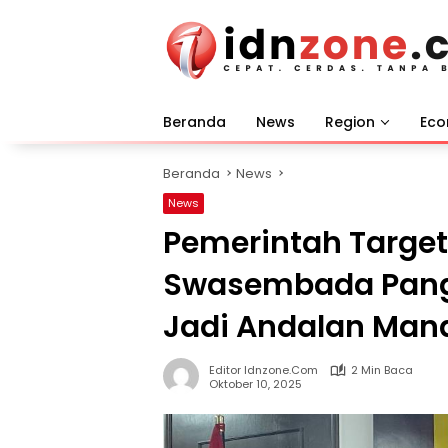
Langsung
ke
konten
Beranda
News
Region
Ec
Beranda
News
News
Pemerintah Target
Swasembada Panga
Jadi Andalan Mand
Editor Idnzone.com
2 Min Baca
Oktober 10, 2025