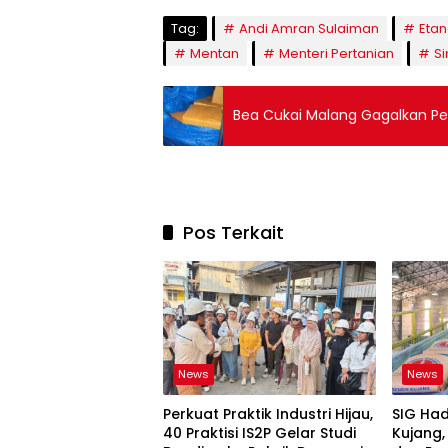
Tag:
Andi Amran Sulaiman
Etan
Mentan
Menteri Pertanian
S
Bea Cukai Malang Gagalkan Pen
Pos Terkait
News
News
Perkuat Praktik Industri Hijau,
SIG Ha
40 Praktisi IS2P Gelar Studi
Kujang,