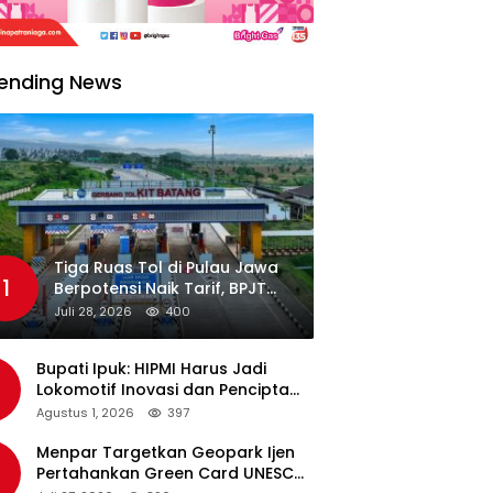
ending News
Tiga Ruas Tol di Pulau Jawa
1
Berpotensi Naik Tarif, BPJT
Tunggu Hasil Evaluasi
Juli 28, 2026
400
Standar Pelayanan
Bupati Ipuk: HIPMI Harus Jadi
Lokomotif Inovasi dan Pencipta
Lapangan Kerja
Agustus 1, 2026
397
Menpar Targetkan Geopark Ijen
Pertahankan Green Card UNESCO