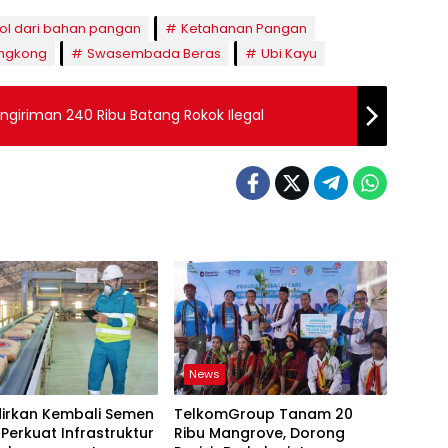
ol dari bahan pangan
Ketahanan Pangan
ingkong
Swasembada Beras
Ubi Kayu
giriman 240 Ribu Batang Rokok Ilegal
News
dirkan Kembali Semen
TelkomGroup Tanam 20
 Perkuat Infrastruktur
Ribu Mangrove, Dorong