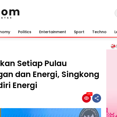
onomy
Politics
Entertainment
Sport
Techno
L
kan Setiap Pulau
n dan Energi, Singkong
iri Energi
357