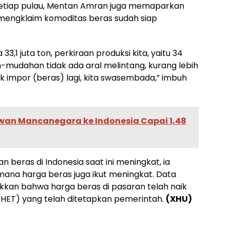
setiap pulau, Mentan Amran juga memaparkan
a mengklaim komoditas beras sudah siap
 33,1 juta ton, perkiraan produksi kita, yaitu 34
ah-mudahan tidak ada aral melintang, kurang lebih
idak impor (beras) lagi, kita swasembada,” imbuh
an Mancanegara ke Indonesia Capai 1,48
eras di Indonesia saat ini meningkat, ia
ana harga beras juga ikut meningkat. Data
ukkan bahwa harga beras di pasaran telah naik
(HET) yang telah ditetapkan pemerintah.
(XHU)