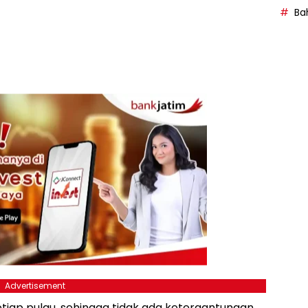
Bah
Advertisement
iap pulau, sehingga tidak ada ketergantungan