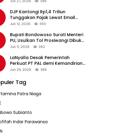
pada Revalidasi Agustus 2026
Juli 27, 2026
396
DJP Kantongi Rp1,4 Triliun
Tunggakan Pajak Lewat Email
Pengingat, Total Piutang Masih
Juli 12, 2026
393
Rp36 Triliun
Bupati Bondowoso Surati Menteri
PU, Usulkan Tol Prosiwangi Dibuka
Sementara
Juli 11, 2026
392
LaNyalla Desak Pemerintah
Perkuat PT PAL demi Kemandirian
Industri Pertahanan Maritim
Juli 29, 2026
389
puler Tag
rtamina Patra Niaga
K
abowo Subianto
ofifah Indar Parawansa
N