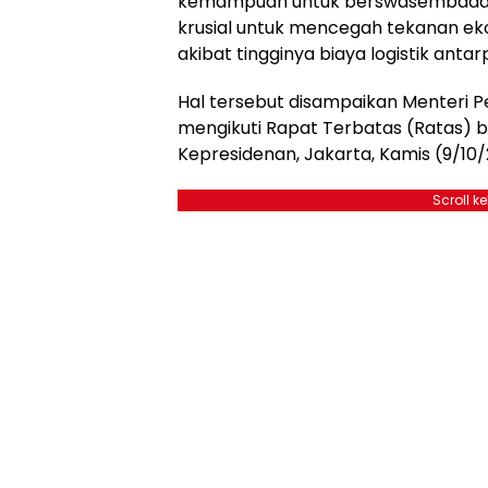
kemampuan untuk berswasembada dal
krusial untuk mencegah tekanan e
akibat tingginya biaya logistik antar
Hal tersebut disampaikan Menteri P
mengikuti Rapat Terbatas (Ratas) b
Kepresidenan, Jakarta, Kamis (9/10/
Scroll k