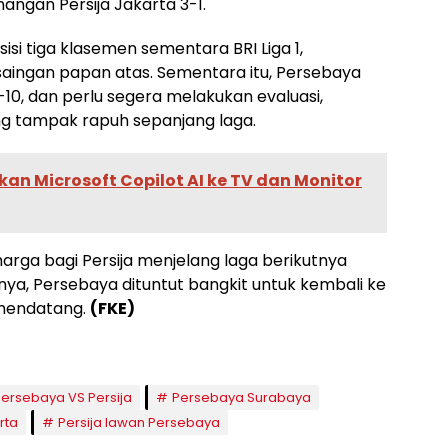
ngan Persija Jakarta 3-1.
sisi tiga klasemen sementara BRI Liga 1,
saingan papan atas. Sementara itu, Persebaya
-10, dan perlu segera melakukan evaluasi,
ng tampak rapuh sepanjang laga.
an Microsoft Copilot AI ke TV dan Monitor
rga bagi Persija menjelang laga berikutnya
ya, Persebaya dituntut bangkit untuk kembali ke
 mendatang.
(FKE)
Persebaya VS Persija
Persebaya Surabaya
rta
Persija lawan Persebaya