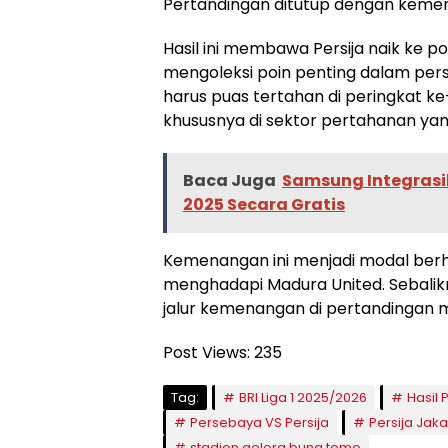
Pertandingan ditutup dengan kemena
Hasil ini membawa Persija naik ke po
mengoleksi poin penting dalam per
harus puas tertahan di peringkat ke
khususnya di sektor pertahanan ya
Baca Juga
Samsung Integrasik
2025 Secara Gratis
Kemenangan ini menjadi modal berha
menghadapi Madura United. Sebalikn
jalur kemenangan di pertandingan
Post Views:
235
Tag:
BRI Liga 1 2025/2026
Hasil 
Persebaya VS Persija
Persija Jaka
stadion gelora bung tomo