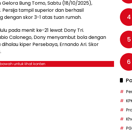
n Gelora Bung Tomo, Sabtu (18/10/2025),
 Persija tampil superior dan berhasil
4
dengan skor 3-1 atas tuan rumah.
lu pada menit ke-21 lewat Dony Tri.
abio Calonego, Dony menyambut bola dengan
5
dihalau kiper Persebaya, Ernando Ari. Skor
.
6
ebawah untuk lihat konten
Po
Pe
KP
Pr
Kh
PG