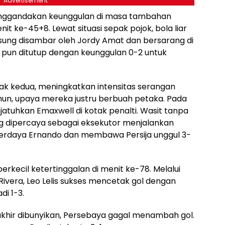
Advertisement
nggandakan keunggulan di masa tambahan
 ke-45+8. Lewat situasi sepak pojok, bola liar
sung disambar oleh Jordy Amat dan bersarang di
pun ditutup dengan keunggulan 0-2 untuk
k kedua, meningkatkan intensitas serangan
mun, upaya mereka justru berbuah petaka. Pada
tuhkan Emaxwell di kotak penalti. Wasit tanpa
ang dipercaya sebagai eksekutor menjalankan
rdaya Ernando dan membawa Persija unggul 3-
ecil ketertinggalan di menit ke-78. Melalui
ivera, Leo Lelis sukses mencetak gol dengan
i 1-3.
akhir dibunyikan, Persebaya gagal menambah gol.