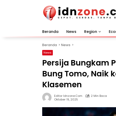
Langsung
ke
konten
Beranda
News
Region
Ec
Beranda
News
News
Persija Bungkam P
Bung Tomo, Naik k
Klasemen
Editor Idnzone.com
2 Min Baca
Oktober 19, 2025