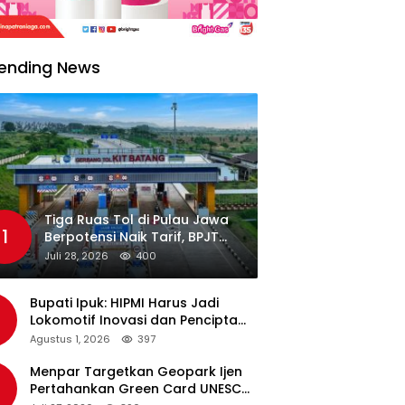
ending News
Tiga Ruas Tol di Pulau Jawa
1
Berpotensi Naik Tarif, BPJT
Tunggu Hasil Evaluasi
Juli 28, 2026
400
Standar Pelayanan
Bupati Ipuk: HIPMI Harus Jadi
Lokomotif Inovasi dan Pencipta
Lapangan Kerja
Agustus 1, 2026
397
Menpar Targetkan Geopark Ijen
Pertahankan Green Card UNESCO