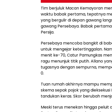
Tim berjuluk Macan Kemayoran me
waktu babak pertama, tepatnya menit
yang bergulir di depan gawang lang
gawang Persebaya. Babak pertama 
Persija.
Persebaya mencoba bangkit di baba
untuk mengejar ketertinggalan. Na
menit ke-70, Catur Pamungkas menja
ragu menunjuk titik putih. Allano y
tugasnya dengan sempurna, mempe
0.
Tuan rumah akhirnya mampu memperk
skema sepak pojok yang dieksekusi R
tandukan keras. Skor berubah menjad
Meski terus menekan hingga peluit 