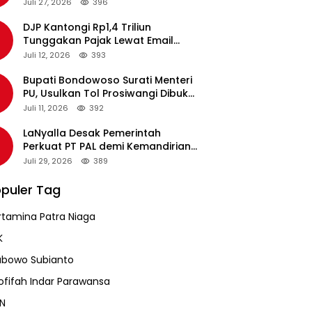
pada Revalidasi Agustus 2026
Juli 27, 2026
396
DJP Kantongi Rp1,4 Triliun
Tunggakan Pajak Lewat Email
Pengingat, Total Piutang Masih
Juli 12, 2026
393
Rp36 Triliun
Bupati Bondowoso Surati Menteri
PU, Usulkan Tol Prosiwangi Dibuka
Sementara
Juli 11, 2026
392
LaNyalla Desak Pemerintah
Perkuat PT PAL demi Kemandirian
Industri Pertahanan Maritim
Juli 29, 2026
389
puler Tag
rtamina Patra Niaga
K
abowo Subianto
ofifah Indar Parawansa
N