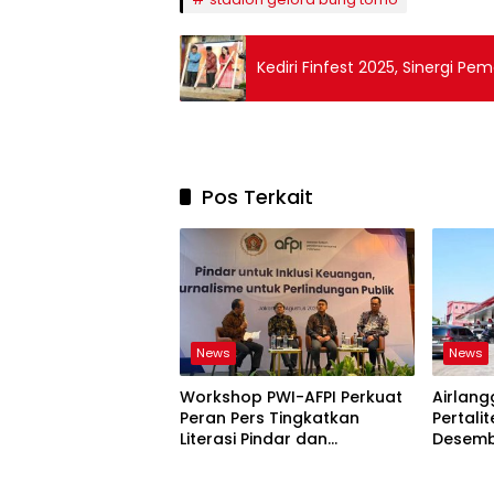
Kediri Finfest 2025, Sinergi P
Pos Terkait
News
News
Workshop PWI-AFPI Perkuat
Airlang
Peran Pers Tingkatkan
Pertali
Literasi Pindar dan
Desemb
Perlindungan Masyarakat