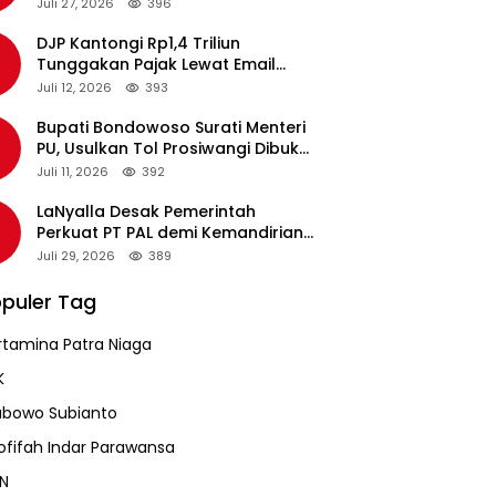
pada Revalidasi Agustus 2026
Juli 27, 2026
396
DJP Kantongi Rp1,4 Triliun
Tunggakan Pajak Lewat Email
Pengingat, Total Piutang Masih
Juli 12, 2026
393
Rp36 Triliun
Bupati Bondowoso Surati Menteri
PU, Usulkan Tol Prosiwangi Dibuka
Sementara
Juli 11, 2026
392
LaNyalla Desak Pemerintah
Perkuat PT PAL demi Kemandirian
Industri Pertahanan Maritim
Juli 29, 2026
389
puler Tag
rtamina Patra Niaga
K
abowo Subianto
ofifah Indar Parawansa
N