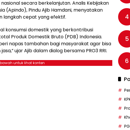
asional secara berkelanjutan. Analis Kebijakan
ia (Apindo), Pindu Ajib Hamdani, menyatakan
4
n langkah cepat yang efektif.
al konsumsi domestik yang berkontribusi
 total Produk Domestik Bruto (PDB) Indonesia.
5
beri napas tambahan bagi masyarakat agar bisa
asa,” ujar Ajib dalam dialog bersama PRO3 RRI.
6
ebawah untuk lihat konten
Po
Pe
KP
Pr
Kh
PG