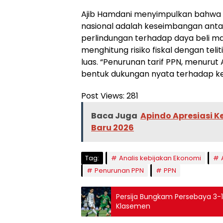
Ajib Hamdani menyimpulkan bahwa
nasional adalah keseimbangan antar
perlindungan terhadap daya beli m
menghitung risiko fiskal dengan te
luas. “Penurunan tarif PPN, menurut 
bentuk dukungan nyata terhadap ke
Post Views:
281
Baca Juga
Apindo Apresiasi 
Baru 2026
Tag:
Analis kebijakan Ekonomi
Penurunan PPN
PPN
Persija Bungkam Persebaya 3-1
Klasemen