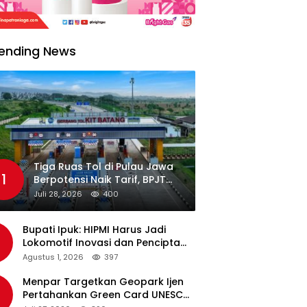
ending News
Tiga Ruas Tol di Pulau Jawa
1
Berpotensi Naik Tarif, BPJT
Tunggu Hasil Evaluasi
Juli 28, 2026
400
Standar Pelayanan
Bupati Ipuk: HIPMI Harus Jadi
Lokomotif Inovasi dan Pencipta
Lapangan Kerja
Agustus 1, 2026
397
Menpar Targetkan Geopark Ijen
Pertahankan Green Card UNESCO