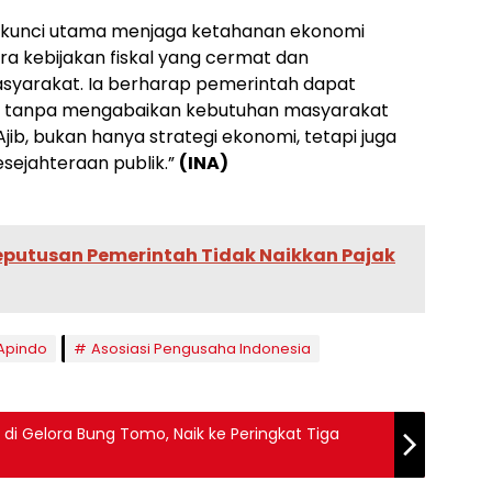
 kunci utama menjaga ketahanan ekonomi
a kebijakan fiskal yang cermat dan
asyarakat. Ia berharap pemerintah dapat
liti tanpa mengabaikan kebutuhan masyarakat
Ajib, bukan hanya strategi ekonomi, tetapi juga
sejahteraan publik.”
(INA)
Keputusan Pemerintah Tidak Naikkan Pajak
Apindo
Asosiasi Pengusaha Indonesia
 di Gelora Bung Tomo, Naik ke Peringkat Tiga