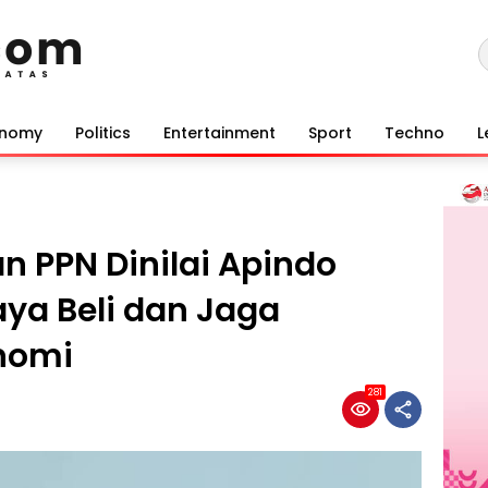
onomy
Politics
Entertainment
Sport
Techno
L
 PPN Dinilai Apindo
ya Beli dan Jaga
nomi
281