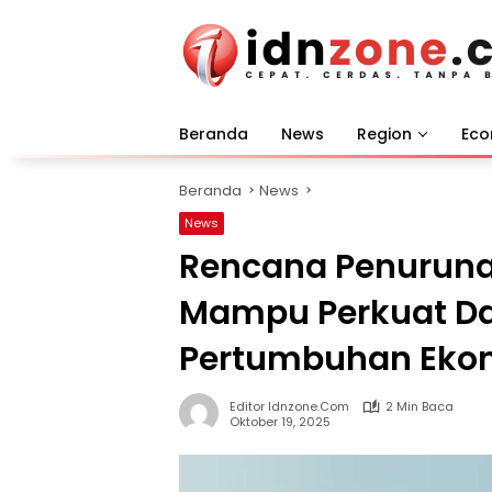
Langsung
ke
konten
Beranda
News
Region
Ec
Beranda
News
News
Rencana Penurunan
Mampu Perkuat Da
Pertumbuhan Eko
Editor Idnzone.com
2 Min Baca
Oktober 19, 2025