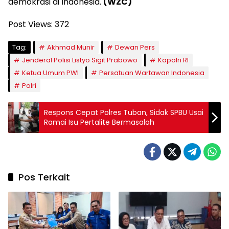
demokrasi di Indonesia.
(WZC)
Post Views:
372
Tag:
Akhmad Munir
Dewan Pers
Jenderal Polisi Listyo Sigit Prabowo
Kapolri RI
Ketua Umum PWI
Persatuan Wartawan Indonesia
Polri
Respons Cepat Polres Tuban, Sidak SPBU Usai
Ramai Isu Pertalite Bermasalah
Pos Terkait