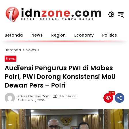
Langsung
ke
konten
Beranda
News
Region
Economy
Politics
E
Beranda
News
News
Audiensi Pengurus PWI di Mabes
Polri, PWI Dorong Konsistensi MoU
Dewan Pers – Polri
372
Editor Idnzone.com
3 Min Baca
Oktober 28, 2025