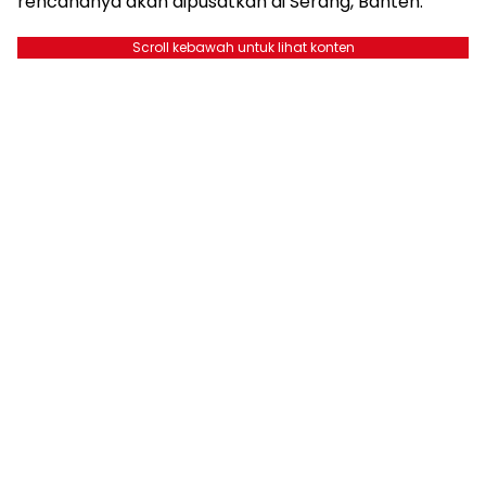
rencananya akan dipusatkan di Serang, Banten.
Scroll kebawah untuk lihat konten