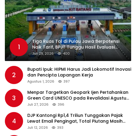
Tiga Ruas Tol di Pulau Jawa Berpotensi
1
Naik Tarif, BPJT Tunggu Hasil Evaluasi
Standar Pelayanan
Juli 28, 2026
400
Bupati Ipuk: HIPMI Harus Jadi Lokomotif Inovasi
2
dan Pencipta Lapangan Kerja
Agustus 1, 2026
397
Menpar Targetkan Geopark Ijen Pertahankan
3
Green Card UNESCO pada Revalidasi Agustus
2026
Juli 27, 2026
396
DJP Kantongi Rp1,4 Triliun Tunggakan Pajak
4
Lewat Email Pengingat, Total Piutang Masih
Rp36 Triliun
Juli 12, 2026
393