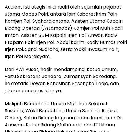
Audiensi strategis ini dihadiri oleh sejumlah pejabat
utama Mabes Polri, antara lain Kabareskrim Polri
Komjen Pol. Syahardiantono, Asisten Utama Kapolri
Bidang Operasi (Astamaops) Komjen Pol Muh. Fadil
Imran, Asisten SDM Kapolri Irjen Pol. Anwar, Kadiv
Propam Polri Irjen Pol. Abdul Karim, Kadiv Humas Polri
Irjen Pol. Sandi Nugroho, serta Wakil Irwasum Polri,
Irjen Pol Merdisyam.
Dari PWI Pusat, hadir mendampingi Ketua Umum,
yaitu Sekretaris Jenderal Zulmansyah Sekedang,
Sekretaris Dewan Penasihat, Sasongko Tedjo, dan
jajaran pengurus lainnya.
Meliputi Bendahara Umum Marthen Selamet
Susanto, Wakil Bendahara Umum Sumber Rajasa
Ginting, Ketua Bidang Kerjasama dan Kemitraan Dr.
Ariawan, Ketua Bidang Multimedia dan IT Hilman
Hidayat, Ketua Bidang Hukum Anrico Pasaribu,