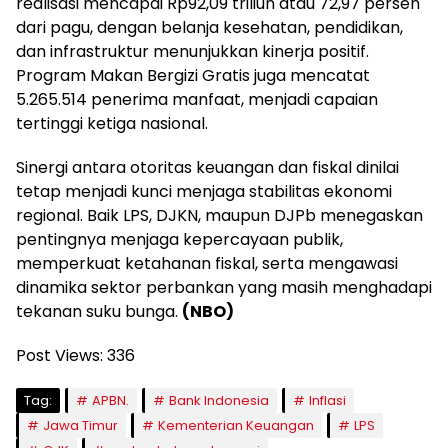
realisasi mencapai Rp92,09 triliun atau 72,97 persen
dari pagu, dengan belanja kesehatan, pendidikan,
dan infrastruktur menunjukkan kinerja positif.
Program Makan Bergizi Gratis juga mencatat
5.265.514 penerima manfaat, menjadi capaian
tertinggi ketiga nasional.
Sinergi antara otoritas keuangan dan fiskal dinilai
tetap menjadi kunci menjaga stabilitas ekonomi
regional. Baik LPS, DJKN, maupun DJPb menegaskan
pentingnya menjaga kepercayaan publik,
memperkuat ketahanan fiskal, serta mengawasi
dinamika sektor perbankan yang masih menghadapi
tekanan suku bunga.
(NBO)
Post Views:
336
Tag:
APBN.
Bank Indonesia
Inflasi
Jawa Timur
Kementerian Keuangan
LPS