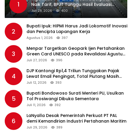
1
Naik Tarif, BPJT Tunggu Hasil Evaluasi
Standar Pelayanan
Juli 28, 2026
400
Bupati Ipuk: HIPMI Harus Jadi Lokomotif Inovasi
2
dan Pencipta Lapangan Kerja
Agustus 1, 2026
397
Menpar Targetkan Geopark Ijen Pertahankan
3
Green Card UNESCO pada Revalidasi Agustus
2026
Juli 27, 2026
396
DJP Kantongi Rp1,4 Triliun Tunggakan Pajak
4
Lewat Email Pengingat, Total Piutang Masih
Rp36 Triliun
Juli 12, 2026
393
Bupati Bondowoso Surati Menteri PU, Usulkan
5
Tol Prosiwangi Dibuka Sementara
Juli 11, 2026
392
LaNyalla Desak Pemerintah Perkuat PT PAL
6
demi Kemandirian Industri Pertahanan Maritim
Juli 29, 2026
389