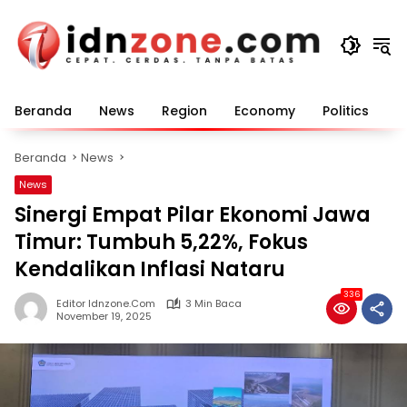
Langsung
ke
konten
Beranda
News
Region
Economy
Politics
E
Beranda
News
News
Sinergi Empat Pilar Ekonomi Jawa
Timur: Tumbuh 5,22%, Fokus
Kendalikan Inflasi Nataru
336
Editor Idnzone.com
3 Min Baca
November 19, 2025