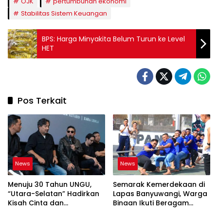
OJK
pertumbuhan ekonomi
Stabilitas Sistem Keuangan
BPS: Harga Minyakita Belum Turun ke Level
HET
Pos Terkait
News
News
Menuju 30 Tahun UNGU,
Semarak Kemerdekaan di
“Utara-Selatan” Hadirkan
Lapas Banyuwangi, Warga
Kisah Cinta dan
Binaan Ikuti Beragam
Perpisahan
Perlombaan