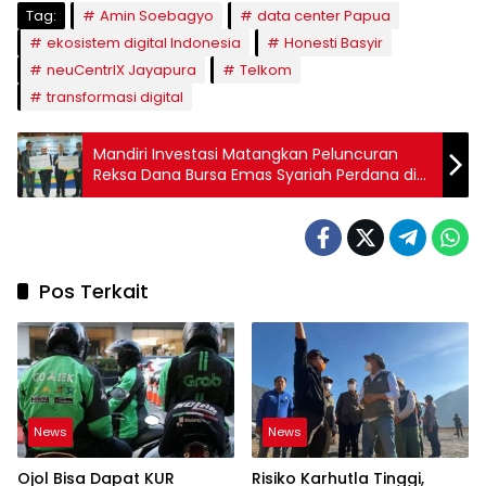
Tag:
Amin Soebagyo
data center Papua
ekosistem digital Indonesia
Honesti Basyir
neuCentrIX Jayapura
Telkom
transformasi digital
Mandiri Investasi Matangkan Peluncuran
Reksa Dana Bursa Emas Syariah Perdana di
Indonesia
Pos Terkait
News
News
Ojol Bisa Dapat KUR
Risiko Karhutla Tinggi,