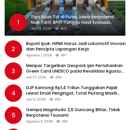
Tiga Ruas Tol di Pulau Jawa Berpotensi
1
Naik Tarif, BPJT Tunggu Hasil Evaluasi
Standar Pelayanan
Juli 28, 2026
400
Bupati Ipuk: HIPMI Harus Jadi Lokomotif Inovasi
2
dan Pencipta Lapangan Kerja
Agustus 1, 2026
397
Menpar Targetkan Geopark Ijen Pertahankan
3
Green Card UNESCO pada Revalidasi Agustus
2026
Juli 27, 2026
396
DJP Kantongi Rp1,4 Triliun Tunggakan Pajak
4
Lewat Email Pengingat, Total Piutang Masih
Rp36 Triliun
Juli 12, 2026
393
Gempa Magnitudo 2,6 Guncang Blitar, Tidak
5
Berpotensi Tsunami
Agustus 9, 2026
393