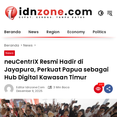
Langsung
ke
konten
Beranda
News
Region
Economy
Politics
E
Beranda
News
News
neuCentrIX Resmi Hadir di
Jayapura, Perkuat Papua sebagai
Hub Digital Kawasan Timur
397
Editor Idnzone.com
3 Min Baca
Desember 9, 2025