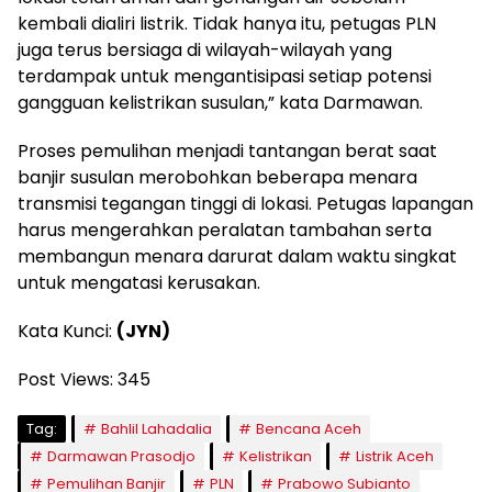
kembali dialiri listrik. Tidak hanya itu, petugas PLN
juga terus bersiaga di wilayah-wilayah yang
terdampak untuk mengantisipasi setiap potensi
gangguan kelistrikan susulan,” kata Darmawan.
Proses pemulihan menjadi tantangan berat saat
banjir susulan merobohkan beberapa menara
transmisi tegangan tinggi di lokasi. Petugas lapangan
harus mengerahkan peralatan tambahan serta
membangun menara darurat dalam waktu singkat
untuk mengatasi kerusakan.
Kata Kunci:
(JYN)
Post Views:
345
Tag:
Bahlil Lahadalia
Bencana Aceh
Darmawan Prasodjo
Kelistrikan
Listrik Aceh
Pemulihan Banjir
PLN
Prabowo Subianto