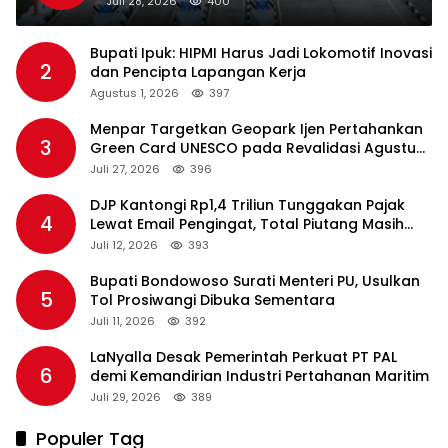
Juli 28, 2026
400
Bupati Ipuk: HIPMI Harus Jadi Lokomotif Inovasi
2
dan Pencipta Lapangan Kerja
Agustus 1, 2026
397
Menpar Targetkan Geopark Ijen Pertahankan
3
Green Card UNESCO pada Revalidasi Agustus
2026
Juli 27, 2026
396
DJP Kantongi Rp1,4 Triliun Tunggakan Pajak
4
Lewat Email Pengingat, Total Piutang Masih
Rp36 Triliun
Juli 12, 2026
393
Bupati Bondowoso Surati Menteri PU, Usulkan
5
Tol Prosiwangi Dibuka Sementara
Juli 11, 2026
392
LaNyalla Desak Pemerintah Perkuat PT PAL
6
demi Kemandirian Industri Pertahanan Maritim
Juli 29, 2026
389
Populer Tag