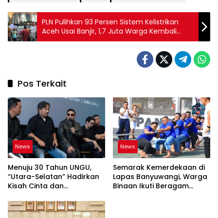
PLN Pulihkan 93 Persen Sistem Kelistrikan
Aceh Usai Banjir, 1,7 Juta Warga Kembali
Teraliri Listrik
Pos Terkait
News
News
Menuju 30 Tahun UNGU,
Semarak Kemerdekaan di
“Utara-Selatan” Hadirkan
Lapas Banyuwangi, Warga
Kisah Cinta dan
Binaan Ikuti Beragam
Perpisahan
Perlombaan