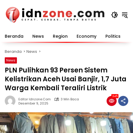
Langsung
ke
konten
Beranda
News
Region
Economy
Politics
E
Beranda
News
News
PLN Pulihkan 93 Persen Sistem
Kelistrikan Aceh Usai Banjir, 1,7 Juta
Warga Kembali Teraliri Listrik
345
Editor Idnzone.com
3 Min Baca
Desember 9, 2025