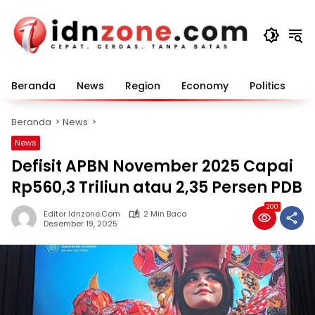
Langsung
ke
konten
Beranda
News
Region
Economy
Politics
E
Beranda
News
News
Defisit APBN November 2025 Capai
Rp560,3 Triliun atau 2,35 Persen PDB
200
Editor Idnzone.com
2 Min Baca
Desember 19, 2025