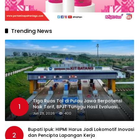
Trending News
Tiga Ruas Tol di Pulau Jawa Berpotensi
1
Naik Tarif, BPJT Tunggu Hasil Evaluasi
Standar Pelayanan
Juli 28, 2026
400
Bupati Ipuk: HIPMI Harus Jadi Lokomotif Inovasi
2
dan Pencipta Lapangan Kerja