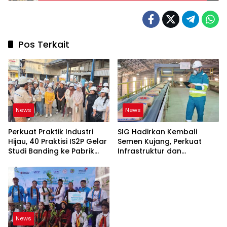
Pos Terkait
News
News
Perkuat Praktik Industri
SIG Hadirkan Kembali
Hijau, 40 Praktisi IS2P Gelar
Semen Kujang, Perkuat
Studi Banding ke Pabrik
Infrastruktur dan
Bogasari Jakarta
Pembangunan Jawa Barat
News