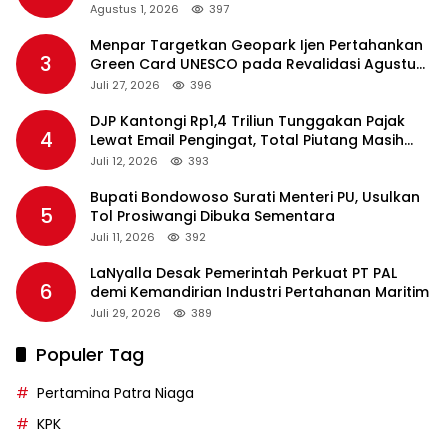
Agustus 1, 2026
397
Menpar Targetkan Geopark Ijen Pertahankan
3
Green Card UNESCO pada Revalidasi Agustus
2026
Juli 27, 2026
396
DJP Kantongi Rp1,4 Triliun Tunggakan Pajak
4
Lewat Email Pengingat, Total Piutang Masih
Rp36 Triliun
Juli 12, 2026
393
Bupati Bondowoso Surati Menteri PU, Usulkan
5
Tol Prosiwangi Dibuka Sementara
Juli 11, 2026
392
LaNyalla Desak Pemerintah Perkuat PT PAL
6
demi Kemandirian Industri Pertahanan Maritim
Juli 29, 2026
389
Populer Tag
Pertamina Patra Niaga
KPK