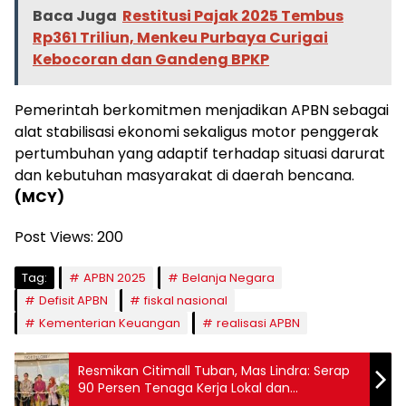
Baca Juga
Restitusi Pajak 2025 Tembus
Rp361 Triliun, Menkeu Purbaya Curigai
Kebocoran dan Gandeng BPKP
Pemerintah berkomitmen menjadikan APBN sebagai
alat stabilisasi ekonomi sekaligus motor penggerak
pertumbuhan yang adaptif terhadap situasi darurat
dan kebutuhan masyarakat di daerah bencana.
(MCY)
Post Views:
200
Tag:
APBN 2025
Belanja Negara
Defisit APBN
fiskal nasional
Kementerian Keuangan
realisasi APBN
Resmikan Citimall Tuban, Mas Lindra: Serap
90 Persen Tenaga Kerja Lokal dan
Berdayakan UMKM