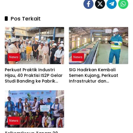
Pos Terkait
News
News
Perkuat Praktik Industri
SIG Hadirkan Kembali
Hijau, 40 Praktisi IS2P Gelar
Semen Kujang, Perkuat
Studi Banding ke Pabrik
Infrastruktur dan
Bogasari Jakarta
Pembangunan Jawa Barat
News