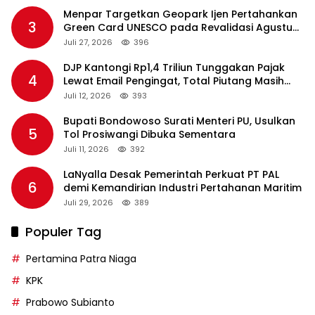
Menpar Targetkan Geopark Ijen Pertahankan
3
Green Card UNESCO pada Revalidasi Agustus
2026
Juli 27, 2026
396
DJP Kantongi Rp1,4 Triliun Tunggakan Pajak
4
Lewat Email Pengingat, Total Piutang Masih
Rp36 Triliun
Juli 12, 2026
393
Bupati Bondowoso Surati Menteri PU, Usulkan
5
Tol Prosiwangi Dibuka Sementara
Juli 11, 2026
392
LaNyalla Desak Pemerintah Perkuat PT PAL
6
demi Kemandirian Industri Pertahanan Maritim
Juli 29, 2026
389
Populer Tag
Pertamina Patra Niaga
KPK
Prabowo Subianto