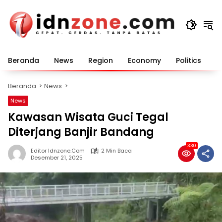
Langsung
ke
konten
Beranda
News
Region
Economy
Politics
E
Beranda
News
News
Kawasan Wisata Guci Tegal
Diterjang Banjir Bandang
330
Editor Idnzone.com
2 Min Baca
Desember 21, 2025