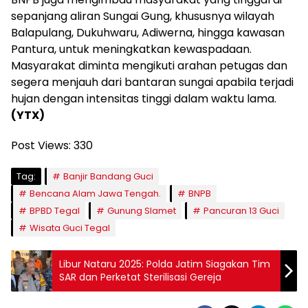
sepanjang aliran Sungai Gung, khususnya wilayah
Balapulang, Dukuhwaru, Adiwerna, hingga kawasan
Pantura, untuk meningkatkan kewaspadaan.
Masyarakat diminta mengikuti arahan petugas dan
segera menjauh dari bantaran sungai apabila terjadi
hujan dengan intensitas tinggi dalam waktu lama.
(YTX)
Post Views:
330
Tag:
Banjir Bandang Guci
Bencana Alam Jawa Tengah.
BNPB
BPBD Tegal
Gunung Slamet
Pancuran 13 Guci
Wisata Guci Tegal
Libur Nataru 2025: Polda Jatim Siagakan Tim
SAR dan Perketat Sterilisasi Gereja