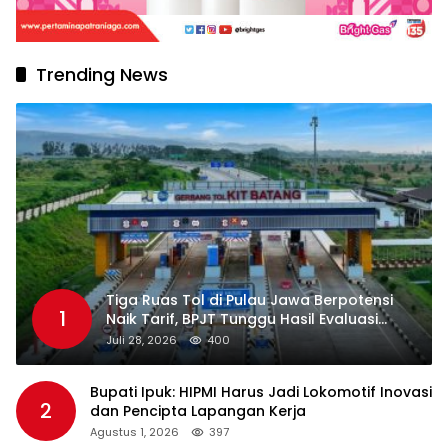
Trending News
Tiga Ruas Tol di Pulau Jawa Berpotensi
1
Naik Tarif, BPJT Tunggu Hasil Evaluasi
Standar Pelayanan
Juli 28, 2026
400
Bupati Ipuk: HIPMI Harus Jadi Lokomotif Inovasi
2
dan Pencipta Lapangan Kerja
Agustus 1, 2026
397