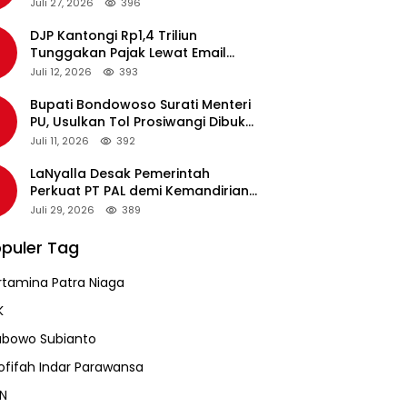
pada Revalidasi Agustus 2026
Juli 27, 2026
396
DJP Kantongi Rp1,4 Triliun
Tunggakan Pajak Lewat Email
Pengingat, Total Piutang Masih
Juli 12, 2026
393
Rp36 Triliun
Bupati Bondowoso Surati Menteri
PU, Usulkan Tol Prosiwangi Dibuka
Sementara
Juli 11, 2026
392
LaNyalla Desak Pemerintah
Perkuat PT PAL demi Kemandirian
Industri Pertahanan Maritim
Juli 29, 2026
389
puler Tag
rtamina Patra Niaga
K
abowo Subianto
ofifah Indar Parawansa
N