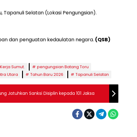
u, Tapanuli Selatan (Lokasi Pengungsian).
an dan penguatan kedaulatan negara.
(QSB)
Kerja Sumut.
pengungsian Batang Toru
tra Utara
Tahun Baru 2026
Tapanuli Selatan
ng Jatuhkan Sanksi Disiplin kepada 101 Jaksa