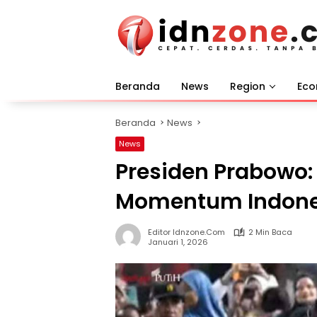
Langsung
ke
konten
Beranda
News
Region
Ec
Beranda
News
News
Presiden Prabowo:
Momentum Indones
Editor Idnzone.com
2 Min Baca
Januari 1, 2026