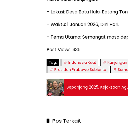
– Lokasi: Desa Batu Hula, Batang Tor
– Waktu: 1 Januari 2026, Dini Hari.
– Tema Utama: Semangat masa dep
Post Views:
336
Tag:
Indonesia Kuat
Kunjungan 
Presiden Prabowo Subianto
Suma
Sepanjang 2025, Kejaksaan Agu
Pos Terkait