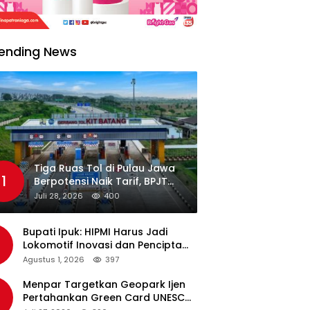
ending News
Tiga Ruas Tol di Pulau Jawa
1
Berpotensi Naik Tarif, BPJT
Tunggu Hasil Evaluasi
Juli 28, 2026
400
Standar Pelayanan
Bupati Ipuk: HIPMI Harus Jadi
Lokomotif Inovasi dan Pencipta
Lapangan Kerja
Agustus 1, 2026
397
Menpar Targetkan Geopark Ijen
Pertahankan Green Card UNESCO