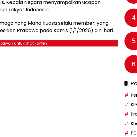
imis, Kepala Negara menyampaikan ucapan
uh rakyat Indonesia.
4
Semoga Yang Maha Kuasa selalu memberi yang
esiden Prabowo pada Kamis (1/1/2026) dini hari.
5
ebawah untuk lihat konten
6
Po
Pe
KP
Pr
Kh
PG