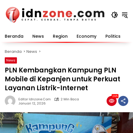
Langsung
ke
konten
Beranda
News
Region
Economy
Politics
E
Beranda
News
News
PLN Kembangkan Kampung PLN
Mobile di Kepanjen untuk Perkuat
Layanan Listrik-Internet
265
Editor Idnzone.com
2 Min Baca
Januari 12, 2026