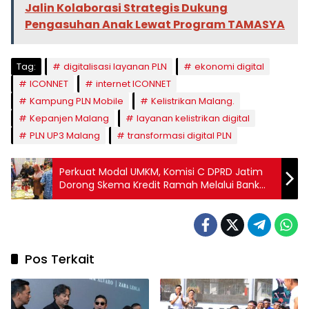
Jalin Kolaborasi Strategis Dukung
Pengasuhan Anak Lewat Program TAMASYA
Tag:
digitalisasi layanan PLN
ekonomi digital
ICONNET
internet ICONNET
Kampung PLN Mobile
Kelistrikan Malang.
Kepanjen Malang
layanan kelistrikan digital
PLN UP3 Malang
transformasi digital PLN
Perkuat Modal UMKM, Komisi C DPRD Jatim
Dorong Skema Kredit Ramah Melalui Bank
Jatim dan BPR
Pos Terkait