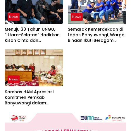
News
News
Menuju 30 Tahun UNGU,
Semarak Kemerdekaan di
“Utara-Selatan” Hadirkan
Lapas Banyuwangi, Warga
Kisah Cinta dan
Binaan Ikuti Beragam
Perpisahan
Perlombaan
News
Komnas HAM Apresiasi
Komitmen Pemkab
Banyuwangi dalam
Pembangunan Berbasis
Hak Asasi Manusia