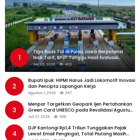
Tiga Ruas Tol di Pulau Jawa Berpotensi
1
Naik Tarif, BPJT Tunggu Hasil Evaluasi
Standar Pelayanan
Juli 28, 2026
400
Bupati Ipuk: HIPMI Harus Jadi Lokomotif Inovasi
2
dan Pencipta Lapangan Kerja
Agustus 1, 2026
397
Menpar Targetkan Geopark Ijen Pertahankan
3
Green Card UNESCO pada Revalidasi Agustus
2026
Juli 27, 2026
396
DJP Kantongi Rp1,4 Triliun Tunggakan Pajak
4
Lewat Email Pengingat, Total Piutang Masih
Rp36 Triliun