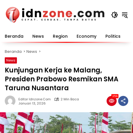
Langsung
ke
konten
Beranda
News
Region
Economy
Politics
E
Beranda
News
News
Kunjungan Kerja ke Malang,
Presiden Prabowo Resmikan SMA
Taruna Nusantara
356
Editor Idnzone.com
2 Min Baca
Januari 13, 2026