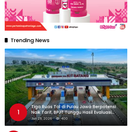
Trending News
Tiga Ruas Tol di Pulau Jawa Berpotensi
1
Naik Tarif, BPJT Tunggu Hasil Evaluasi
Standar Pelayanan
Juli 28, 2026
400