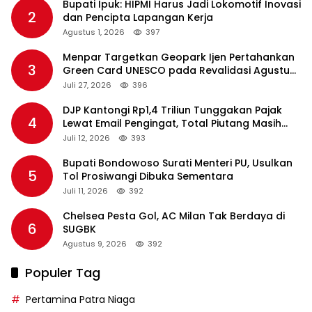
Bupati Ipuk: HIPMI Harus Jadi Lokomotif Inovasi
2
dan Pencipta Lapangan Kerja
Agustus 1, 2026
397
Menpar Targetkan Geopark Ijen Pertahankan
3
Green Card UNESCO pada Revalidasi Agustus
2026
Juli 27, 2026
396
DJP Kantongi Rp1,4 Triliun Tunggakan Pajak
4
Lewat Email Pengingat, Total Piutang Masih
Rp36 Triliun
Juli 12, 2026
393
Bupati Bondowoso Surati Menteri PU, Usulkan
5
Tol Prosiwangi Dibuka Sementara
Juli 11, 2026
392
Chelsea Pesta Gol, AC Milan Tak Berdaya di
6
SUGBK
Agustus 9, 2026
392
Populer Tag
Pertamina Patra Niaga