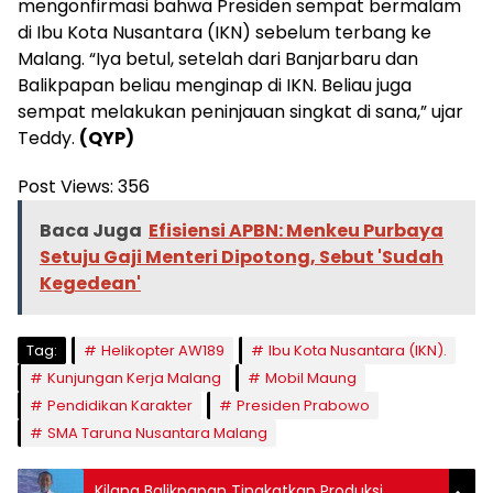
mengonfirmasi bahwa Presiden sempat bermalam
di Ibu Kota Nusantara (IKN) sebelum terbang ke
Malang. “Iya betul, setelah dari Banjarbaru dan
Balikpapan beliau menginap di IKN. Beliau juga
sempat melakukan peninjauan singkat di sana,” ujar
Teddy.
(QYP)
Post Views:
356
Baca Juga
Efisiensi APBN: Menkeu Purbaya
Setuju Gaji Menteri Dipotong, Sebut 'Sudah
Kegedean'
Tag:
Helikopter AW189
Ibu Kota Nusantara (IKN).
Kunjungan Kerja Malang
Mobil Maung
Pendidikan Karakter
Presiden Prabowo
SMA Taruna Nusantara Malang
Kilang Balikpapan Tingkatkan Produksi,