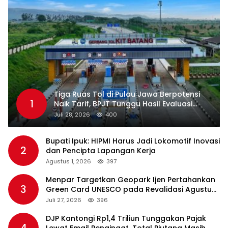
Tiga Ruas Tol di Pulau Jawa Berpotensi
1
Naik Tarif, BPJT Tunggu Hasil Evaluasi
Standar Pelayanan
Juli 28, 2026
400
Bupati Ipuk: HIPMI Harus Jadi Lokomotif Inovasi
2
dan Pencipta Lapangan Kerja
Agustus 1, 2026
397
Menpar Targetkan Geopark Ijen Pertahankan
3
Green Card UNESCO pada Revalidasi Agustus
2026
Juli 27, 2026
396
DJP Kantongi Rp1,4 Triliun Tunggakan Pajak
4
Lewat Email Pengingat, Total Piutang Masih