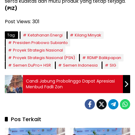
serta kualitas dan mutu produk yang tetap terjaga.
(PIZ)
Post Views:
301
Tag:
Ketahanan Energi
Kilang Minyak
Presiden Prabowo Subianto
Proyek Strategis Nasional
Proyek Strategis Nasional (PSN)
RDMP Balikpapan
Semen DuPro+ HSR
Semen Indonesia
SIG
Candi Jabung Probolinggo Dapat Apresiasi
Menbud Fadli Zon
Pos Terkait