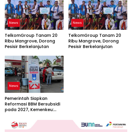
News
News
TelkomGroup Tanam 20
TelkomGroup Tanam 20
Ribu Mangrove, Dorong
Ribu Mangrove, Dorong
Pesisir Berkelanjutan
Pesisir Berkelanjutan
News
Pemerintah Siapkan
Reformasi BBM Bersubsidi
pada 2027, Kemenkeu:
Harus Lebih Tepat Sasaran
dan Berkeadilan