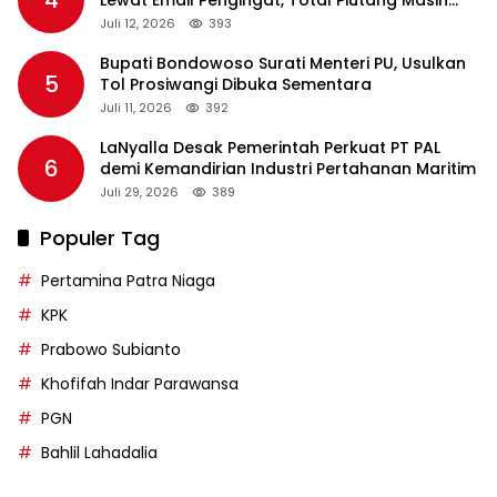
Rp36 Triliun
Juli 12, 2026
393
Bupati Bondowoso Surati Menteri PU, Usulkan
5
Tol Prosiwangi Dibuka Sementara
Juli 11, 2026
392
LaNyalla Desak Pemerintah Perkuat PT PAL
6
demi Kemandirian Industri Pertahanan Maritim
Juli 29, 2026
389
Populer Tag
Pertamina Patra Niaga
KPK
Prabowo Subianto
Khofifah Indar Parawansa
PGN
Bahlil Lahadalia