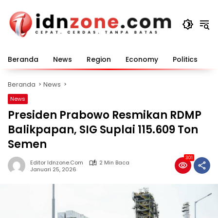
Langsung
ke
konten
Beranda
News
Region
Economy
Politics
E
Beranda
News
News
Presiden Prabowo Resmikan RDMP
Balikpapan, SIG Suplai 115.609 Ton
Semen
301
Editor Idnzone.com
2 Min Baca
Januari 25, 2026