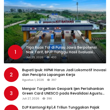
Tiga Ruas Tol di Pulau Jawa Berpotensi
1
Naik Tarif, BPJT Tunggu Hasil Evaluasi
Standar Pelayanan
Juli 28, 2026
400
Bupati Ipuk: HIPMI Harus Jadi Lokomotif Inovasi
2
dan Pencipta Lapangan Kerja
Agustus 1, 2026
397
Menpar Targetkan Geopark Ijen Pertahankan
3
Green Card UNESCO pada Revalidasi Agustus
2026
Juli 27, 2026
396
DJP Kantongi Rp1,4 Triliun Tunggakan Pajak