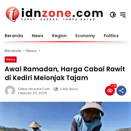
Langsung
ke
konten
Beranda
News
Region
Economy
Politics
E
Beranda
News
News
Awal Ramadan, Harga Cabai Rawit
di Kediri Melonjak Tajam
278
Editor Idnzone.com
2 Min Baca
Februari 20, 2026