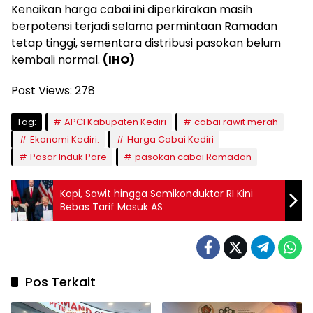
Kenaikan harga cabai ini diperkirakan masih
berpotensi terjadi selama permintaan Ramadan
tetap tinggi, sementara distribusi pasokan belum
kembali normal.
(IHO)
Post Views:
278
Tag:
APCI Kabupaten Kediri
cabai rawit merah
Ekonomi Kediri.
Harga Cabai Kediri
Pasar Induk Pare
pasokan cabai Ramadan
Kopi, Sawit hingga Semikonduktor RI Kini
Bebas Tarif Masuk AS
Pos Terkait