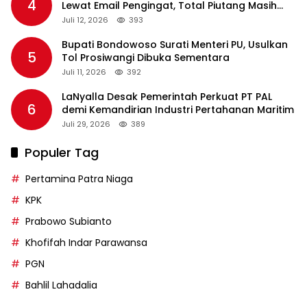
4
Lewat Email Pengingat, Total Piutang Masih
Rp36 Triliun
Juli 12, 2026
393
Bupati Bondowoso Surati Menteri PU, Usulkan
5
Tol Prosiwangi Dibuka Sementara
Juli 11, 2026
392
LaNyalla Desak Pemerintah Perkuat PT PAL
6
demi Kemandirian Industri Pertahanan Maritim
Juli 29, 2026
389
Populer Tag
Pertamina Patra Niaga
KPK
Prabowo Subianto
Khofifah Indar Parawansa
PGN
Bahlil Lahadalia