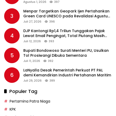
Agustus 1, 2026
397
Menpar Targetkan Geopark Ijen Pertahankan
3
Green Card UNESCO pada Revalidasi Agustus
2026
Juli 27, 2026
396
DJP Kantongi Rp1,4 Triliun Tunggakan Pajak
4
Lewat Email Pengingat, Total Piutang Masih
Rp36 Triliun
Juli 12, 2026
393
Bupati Bondowoso Surati Menteri PU, Usulkan
5
Tol Prosiwangi Dibuka Sementara
Juli 11, 2026
392
LaNyalla Desak Pemerintah Perkuat PT PAL
6
demi Kemandirian Industri Pertahanan Maritim
Juli 29, 2026
389
Populer Tag
Pertamina Patra Niaga
KPK