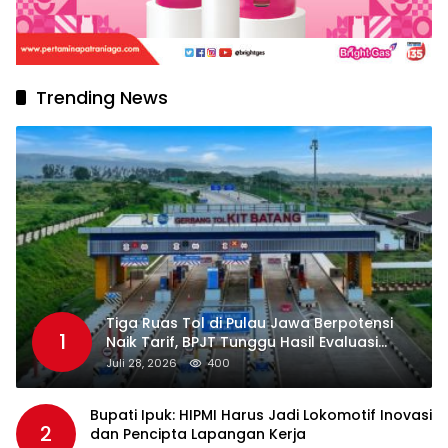
Trending News
Tiga Ruas Tol di Pulau Jawa Berpotensi
1
Naik Tarif, BPJT Tunggu Hasil Evaluasi
Standar Pelayanan
Juli 28, 2026
400
Bupati Ipuk: HIPMI Harus Jadi Lokomotif Inovasi
2
dan Pencipta Lapangan Kerja