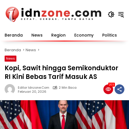
Langsung
ke
konten
Beranda
News
Region
Economy
Politics
E
Beranda
News
News
Kopi, Sawit hingga Semikonduktor
RI Kini Bebas Tarif Masuk AS
203
Editor Idnzone.com
2 Min Baca
Februari 20, 2026