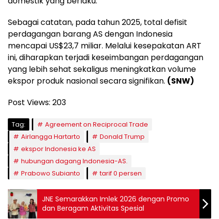
domestik yang berlaku.
Sebagai catatan, pada tahun 2025, total defisit
perdagangan barang AS dengan Indonesia
mencapai US$23,7 miliar. Melalui kesepakatan ART
ini, diharapkan terjadi keseimbangan perdagangan
yang lebih sehat sekaligus meningkatkan volume
ekspor produk nasional secara signifikan.
(SNW)
Post Views:
203
Tag:
Agreement on Reciprocal Trade
Airlangga Hartarto
Donald Trump
ekspor Indonesia ke AS
hubungan dagang Indonesia-AS.
Prabowo Subianto
tarif 0 persen
JNE Semarakkan Imlek 2026 dengan Promo
dan Beragam Aktivitas Spesial