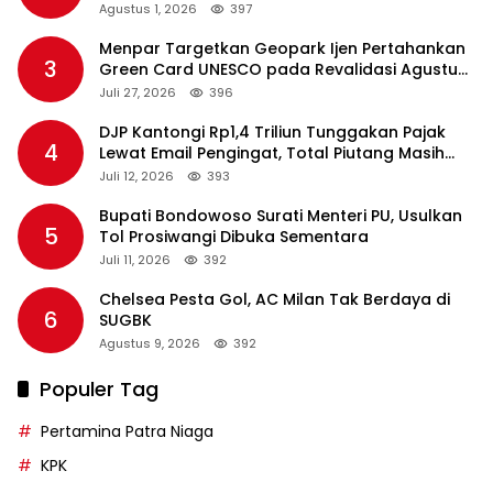
Agustus 1, 2026
397
Menpar Targetkan Geopark Ijen Pertahankan
3
Green Card UNESCO pada Revalidasi Agustus
2026
Juli 27, 2026
396
DJP Kantongi Rp1,4 Triliun Tunggakan Pajak
4
Lewat Email Pengingat, Total Piutang Masih
Rp36 Triliun
Juli 12, 2026
393
Bupati Bondowoso Surati Menteri PU, Usulkan
5
Tol Prosiwangi Dibuka Sementara
Juli 11, 2026
392
Chelsea Pesta Gol, AC Milan Tak Berdaya di
6
SUGBK
Agustus 9, 2026
392
Populer Tag
Pertamina Patra Niaga
KPK