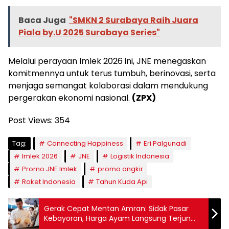
Baca Juga
"SMKN 2 Surabaya Raih Juara
Piala by.U 2025 Surabaya Series"
Melalui perayaan Imlek 2026 ini, JNE menegaskan
komitmennya untuk terus tumbuh, berinovasi, serta
menjaga semangat kolaborasi dalam mendukung
pergerakan ekonomi nasional.
(ZPX)
Post Views:
354
Tag:
Connecting Happiness
Eri Palgunadi
Imlek 2026
JNE
Logistik Indonesia
Promo JNE Imlek
promo ongkir
Roket Indonesia
Tahun Kuda Api
Gerak Cepat Mentan Amran: Sidak Pasar
Kebayoran, Harga Ayam Langsung Terjun
Rp15 Ribu