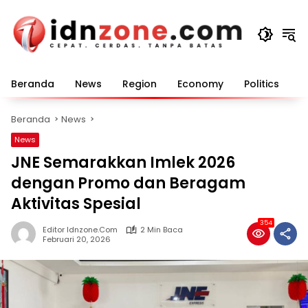
Langsung
ke
konten
Beranda
News
Region
Economy
Politics
E
Beranda
News
News
JNE Semarakkan Imlek 2026
dengan Promo dan Beragam
Aktivitas Spesial
354
Editor Idnzone.com
2 Min Baca
Februari 20, 2026