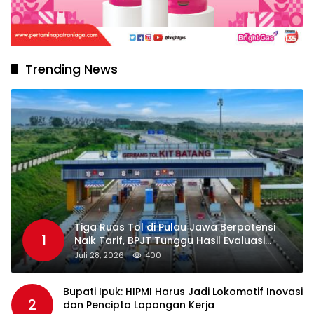
Trending News
Tiga Ruas Tol di Pulau Jawa Berpotensi
1
Naik Tarif, BPJT Tunggu Hasil Evaluasi
Standar Pelayanan
Juli 28, 2026
400
Bupati Ipuk: HIPMI Harus Jadi Lokomotif Inovasi
2
dan Pencipta Lapangan Kerja