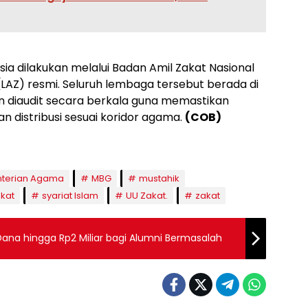
esia dilakukan melalui Badan Amil Zakat Nasional
AZ) resmi. Seluruh lembaga tersebut berada di
diaudit secara berkala guna memastikan
n distribusi sesuai koridor agama.
(COB)
terian Agama
MBG
mustahik
kat
syariat Islam
UU Zakat.
zakat
ana hingga Rp2 Miliar bagi Alumni Bermasalah