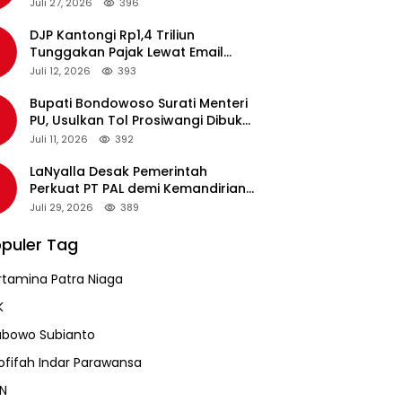
pada Revalidasi Agustus 2026
Juli 27, 2026
396
DJP Kantongi Rp1,4 Triliun
Tunggakan Pajak Lewat Email
Pengingat, Total Piutang Masih
Juli 12, 2026
393
Rp36 Triliun
Bupati Bondowoso Surati Menteri
PU, Usulkan Tol Prosiwangi Dibuka
Sementara
Juli 11, 2026
392
LaNyalla Desak Pemerintah
Perkuat PT PAL demi Kemandirian
Industri Pertahanan Maritim
Juli 29, 2026
389
puler Tag
rtamina Patra Niaga
K
abowo Subianto
ofifah Indar Parawansa
N