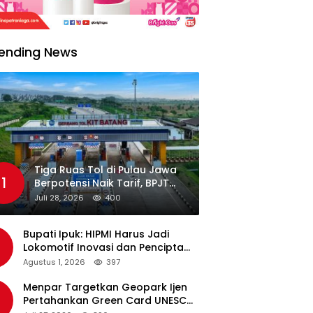
ending News
Tiga Ruas Tol di Pulau Jawa
1
Berpotensi Naik Tarif, BPJT
Tunggu Hasil Evaluasi
Juli 28, 2026
400
Standar Pelayanan
Bupati Ipuk: HIPMI Harus Jadi
Lokomotif Inovasi dan Pencipta
Lapangan Kerja
Agustus 1, 2026
397
Menpar Targetkan Geopark Ijen
Pertahankan Green Card UNESCO