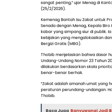
sangat penting,” ujar Menag di Kan
(25/2/2026).
Kemenag Bantah Isu Zakat untuk P
Senada dengan Menag, Kepala Biro 
kabar yang simpang siur di publik. 
kebijakan yang mengalokasikan da
Bergizi Gratis (MBG).
Thobib menjelaskan bahwa dasar hu
Undang-Undang Nomor 23 Tahun 2011.
dilakukan berdasarkan skala priori
benar-benar berhak.
“Zakat adalah amanah umat yang har
peraturan perundang-undangan. Hak
Thobib.
Baca Juga
Banyuwangi Jadi Ba