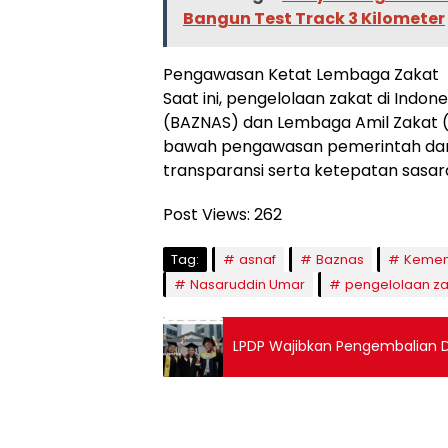
Bangun Test Track 3 Kilometer
Pengawasan Ketat Lembaga Zakat
Saat ini, pengelolaan zakat di Indon
(BAZNAS) dan Lembaga Amil Zakat (L
bawah pengawasan pemerintah dan 
transparansi serta ketepatan sasara
Post Views:
262
Tag:
asnaf
Baznas
Kemen
Nasaruddin Umar
pengelolaan za
LPDP Wajibkan Pengembalian D