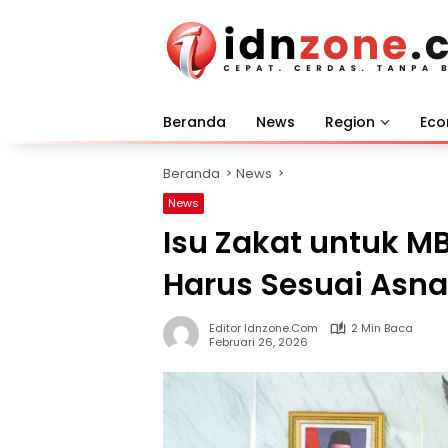
Langsung
ke
konten
Beranda
News
Region
Ec
Beranda
News
News
Isu Zakat untuk M
Harus Sesuai Asna
Editor Idnzone.com
2 Min Baca
Februari 26, 2026