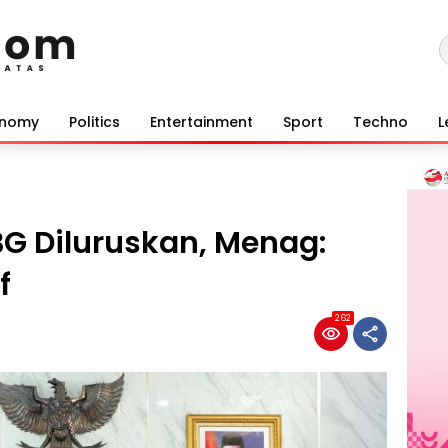
onomy
Politics
Entertainment
Sport
Techno
L
BG Diluruskan, Menag:
f
262