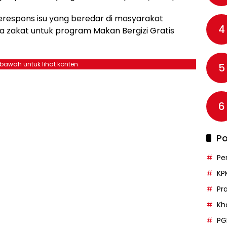
erespons isu yang beredar di masyarakat
4
zakat untuk program Makan Bergizi Gratis
ebawah untuk lihat konten
5
6
Po
Pe
KP
Pr
Kh
PG