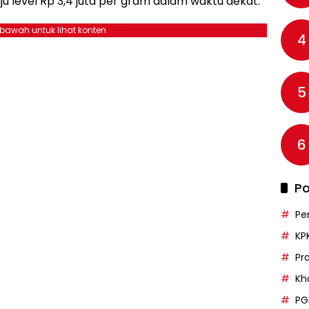
u level Rp 3,4 juta per gram dalam waktu dekat.
ebawah untuk lihat konten
4
5
6
Po
Pe
KP
Pr
Kh
PG