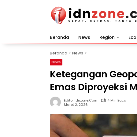
Langsung
ke
konten
Beranda
News
Region
Ec
Beranda
News
News
Ketegangan Geopol
Emas Diproyeksi M
Editor Idnzone.com
4 Min Baca
Maret 2, 2026