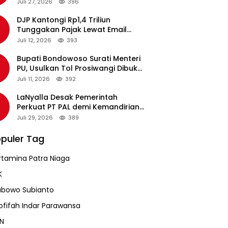
pada Revalidasi Agustus 2026
Juli 27, 2026
396
DJP Kantongi Rp1,4 Triliun
Tunggakan Pajak Lewat Email
Pengingat, Total Piutang Masih
Juli 12, 2026
393
Rp36 Triliun
Bupati Bondowoso Surati Menteri
PU, Usulkan Tol Prosiwangi Dibuka
Sementara
Juli 11, 2026
392
LaNyalla Desak Pemerintah
Perkuat PT PAL demi Kemandirian
Industri Pertahanan Maritim
Juli 29, 2026
389
puler Tag
rtamina Patra Niaga
K
abowo Subianto
ofifah Indar Parawansa
N