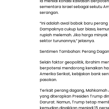
Ia menilai kondisi kawasan berpotens
sementara Israel sebagai sekutu Am
serangan.
“Ini adalah awal babak baru perang 
Dampaknya cukup luar biasa, kemung
rupiah melemah. Jika harga minyak 
sektor turunannya,” jelasnya.
Sentimen Tambahan: Perang Dagang
Selain faktor geopolitik, Ibrahim m
berpotensi mendorong kenaikan ha
Amerika Serikat, kebijakan bank sen
pasokan.
Terkait perang dagang, Mahkamah 
yang diterapkan Presiden Trump di
Darurat. Namun, Trump tetap memb
kemudian dinaikkan menjadi 15 pers