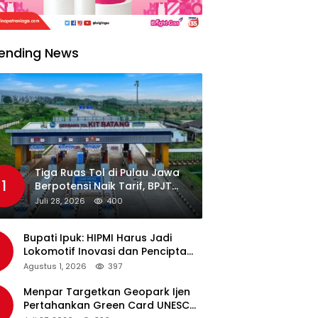
ending News
Tiga Ruas Tol di Pulau Jawa
1
Berpotensi Naik Tarif, BPJT
Tunggu Hasil Evaluasi
Juli 28, 2026
400
Standar Pelayanan
Bupati Ipuk: HIPMI Harus Jadi
Lokomotif Inovasi dan Pencipta
Lapangan Kerja
Agustus 1, 2026
397
Menpar Targetkan Geopark Ijen
Pertahankan Green Card UNESCO