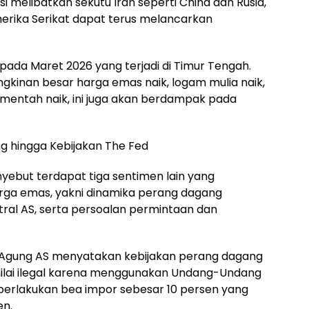
i melibatkan sekutu Iran seperti China dan Rusia,
erika Serikat dapat terus melancarkan
pada Maret 2026 yang terjadi di Timur Tengah.
kinan besar harga emas naik, logam mulia naik,
mentah naik, ini juga akan berdampak pada
 hingga Kebijakan The Fed
enyebut terdapat tiga sentimen lain yang
rga emas, yakni dinamika perang dagang
tral AS, serta persoalan permintaan dan
Agung AS menyatakan kebijakan perang dagang
nilai ilegal karena menggunakan Undang-Undang
erlakukan bea impor sebesar 10 persen yang
en.