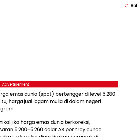
Bah
Advertisement
rga emas dunia (spot) bertengger di level 5.280
tu, harga jual logam mulia di dalam negeri
r gram.
nikal jika harga emas dunia terkoreksi,
kisaran 5.200–5.260 dolar AS per troy ounce.
jika terkoreksi, diperkirakan bergerak di