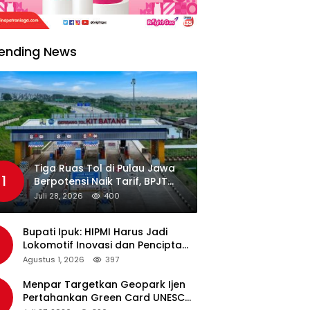
ending News
Tiga Ruas Tol di Pulau Jawa
1
Berpotensi Naik Tarif, BPJT
Tunggu Hasil Evaluasi
Juli 28, 2026
400
Standar Pelayanan
Bupati Ipuk: HIPMI Harus Jadi
Lokomotif Inovasi dan Pencipta
Lapangan Kerja
Agustus 1, 2026
397
Menpar Targetkan Geopark Ijen
Pertahankan Green Card UNESCO