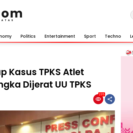
onomy
Politics
Entertainment
Sport
Techno
L
p Kasus TPKS Atlet
gka Dijerat UU TPKS
235