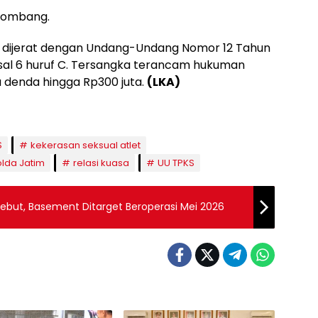
 Jombang.
 dijerat dengan Undang-Undang Nomor 12 Tahun
asal 6 huruf C. Tersangka terancam hukuman
 denda hingga Rp300 juta.
(LKA)
S
kekerasan seksual atlet
lda Jatim
relasi kuasa
UU TPKS
Dikebut, Basement Ditarget Beroperasi Mei 2026