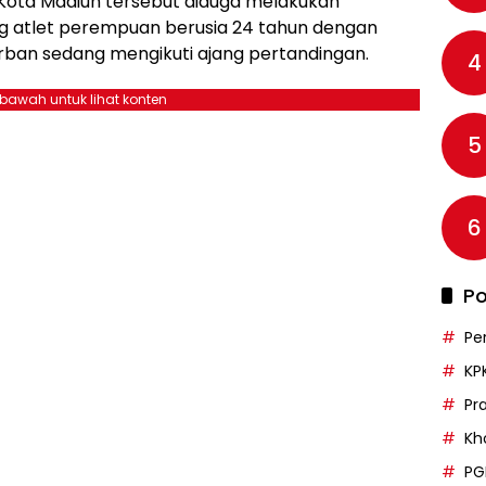
ota Madiun tersebut diduga melakukan
g atlet perempuan berusia 24 tahun dengan
rban sedang mengikuti ajang pertandingan.
4
ebawah untuk lihat konten
5
6
Po
Pe
KP
Pr
Kh
PG