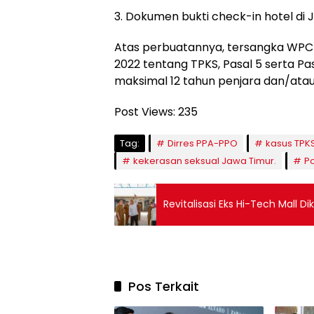
3. Dokumen bukti check-in hotel di
Atas perbuatannya, tersangka WPC
2022 tentang TPKS, Pasal 5 serta P
maksimal 12 tahun penjara dan/atau
Post Views:
235
Tag:
Dirres PPA-PPO
kasus TPK
kekerasan seksual Jawa Timur.
Po
Revitalisasi Eks Hi-Tech Mall 
Pos Terkait