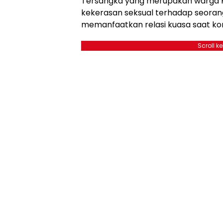
Tersangka yang merupakan warga K
kekerasan seksual terhadap seoran
memanfaatkan relasi kuasa saat ko
Scroll k