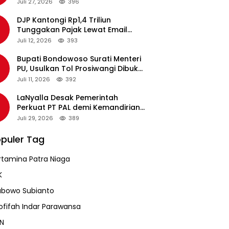
pada Revalidasi Agustus 2026
Juli 27, 2026
396
DJP Kantongi Rp1,4 Triliun
Tunggakan Pajak Lewat Email
Pengingat, Total Piutang Masih
Juli 12, 2026
393
Rp36 Triliun
Bupati Bondowoso Surati Menteri
PU, Usulkan Tol Prosiwangi Dibuka
Sementara
Juli 11, 2026
392
LaNyalla Desak Pemerintah
Perkuat PT PAL demi Kemandirian
Industri Pertahanan Maritim
Juli 29, 2026
389
puler Tag
rtamina Patra Niaga
K
abowo Subianto
ofifah Indar Parawansa
N