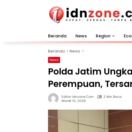
Langsung
ke
konten
Beranda
News
Region
Ec
Beranda
News
News
Polda Jatim Ungka
Perempuan, Tersan
Editor Idnzone.com
2 Min Baca
Maret 10, 2026