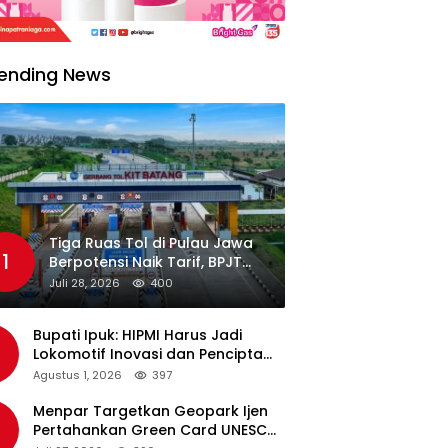
ending News
Tiga Ruas Tol di Pulau Jawa
1
Berpotensi Naik Tarif, BPJT
Tunggu Hasil Evaluasi
Juli 28, 2026
400
Standar Pelayanan
Bupati Ipuk: HIPMI Harus Jadi
Lokomotif Inovasi dan Pencipta
Lapangan Kerja
Agustus 1, 2026
397
Menpar Targetkan Geopark Ijen
Pertahankan Green Card UNESCO