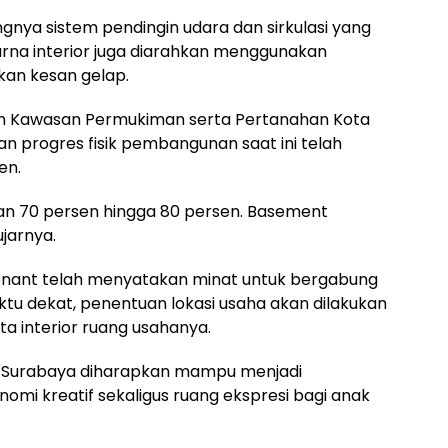
ngnya sistem pendingin udara dan sirkulasi yang
arna interior juga diarahkan menggunakan
kan kesan gelap.
n Kawasan Permukiman serta Pertanahan Kota
n progres fisik pembangunan saat ini telah
en.
saran 70 persen hingga 80 persen. Basement
ujarnya.
nant telah menyatakan minat untuk bergabung
tu dekat, penentuan lokasi usaha akan dilakukan
a interior ruang usahanya.
all Surabaya diharapkan mampu menjadi
omi kreatif sekaligus ruang ekspresi bagi anak