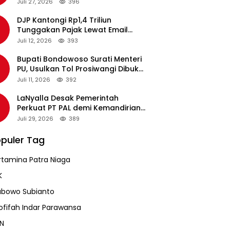
pada Revalidasi Agustus 2026
Juli 27, 2026
396
DJP Kantongi Rp1,4 Triliun
Tunggakan Pajak Lewat Email
Pengingat, Total Piutang Masih
Juli 12, 2026
393
Rp36 Triliun
Bupati Bondowoso Surati Menteri
PU, Usulkan Tol Prosiwangi Dibuka
Sementara
Juli 11, 2026
392
LaNyalla Desak Pemerintah
Perkuat PT PAL demi Kemandirian
Industri Pertahanan Maritim
Juli 29, 2026
389
puler Tag
rtamina Patra Niaga
K
abowo Subianto
ofifah Indar Parawansa
N