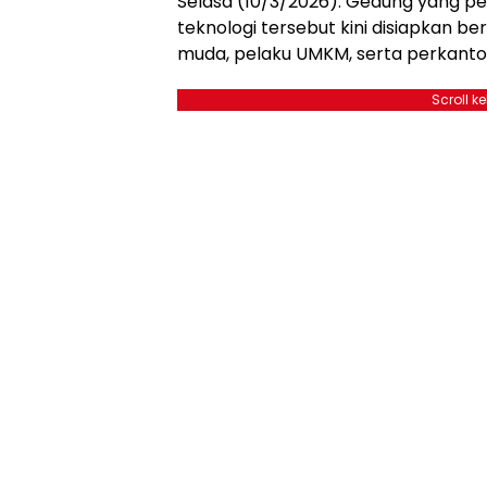
Selasa (10/3/2026). Gedung yang p
teknologi tersebut kini disiapkan b
muda, pelaku UMKM, serta perkanto
Scroll k