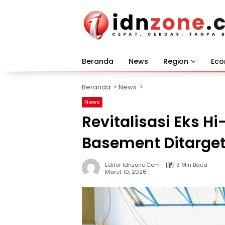
Langsung
ke
konten
Beranda
News
Region
Ec
Beranda
News
News
Revitalisasi Eks Hi
Basement Ditarget
Editor Idnzone.com
3 Min Baca
Maret 10, 2026