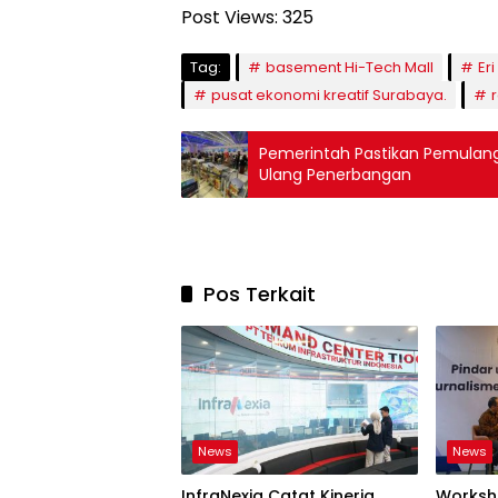
Post Views:
325
Tag:
basement Hi-Tech Mall
Er
pusat ekonomi kreatif Surabaya.
Pemerintah Pastikan Pemula
Ulang Penerbangan
Pos Terkait
News
News
InfraNexia Catat Kinerja
Worksh