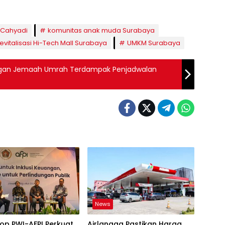
i Cahyadi
komunitas anak muda Surabaya
revitalisasi Hi-Tech Mall Surabaya
UMKM Surabaya
ngan Jemaah Umrah Terdampak Penjadwalan
News
op PWI-AFPI Perkuat
Airlangga Pastikan Harga