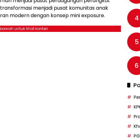
ernah menjadi pusat perdagangan perangkat
ertransformasi menjadi pusat komunitas anak
ran modern dengan konsep mini exposure.
4
ebawah untuk lihat konten
5
6
Po
Pe
KP
Pr
Kh
PG