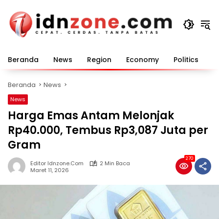
Langsung
ke
konten
Beranda
News
Region
Economy
Politics
E
Beranda
News
News
Harga Emas Antam Melonjak
Rp40.000, Tembus Rp3,087 Juta per
Gram
270
Editor Idnzone.com
2 Min Baca
Maret 11, 2026