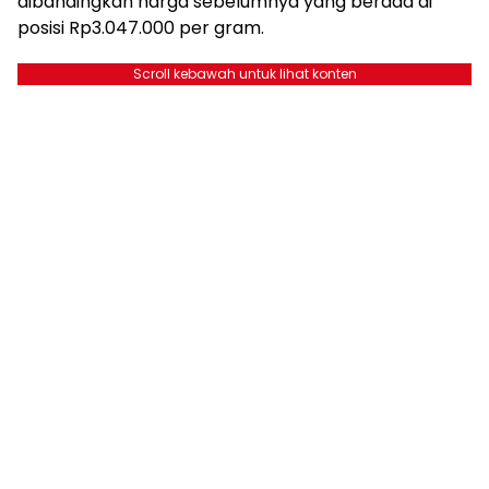
dibandingkan harga sebelumnya yang berada di
posisi Rp3.047.000 per gram.
Scroll kebawah untuk lihat konten