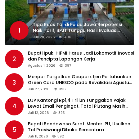
Tiga Ruas Tol di Pulau Jawa Berpotensi
1
Naik Tarif, BPJT Tunggu Hasil Evaluasi
Standar Pelayanan
Juli 28, 2026
400
Bupati Ipuk: HIPMI Harus Jadi Lokomotif Inovasi
2
dan Pencipta Lapangan Kerja
Agustus 1, 2026
397
Menpar Targetkan Geopark Ijen Pertahankan
3
Green Card UNESCO pada Revalidasi Agustus
2026
Juli 27, 2026
396
DJP Kantongi Rp1,4 Triliun Tunggakan Pajak
4
Lewat Email Pengingat, Total Piutang Masih
Rp36 Triliun
Juli 12, 2026
393
Bupati Bondowoso Surati Menteri PU, Usulkan
5
Tol Prosiwangi Dibuka Sementara
Juli 11, 2026
392