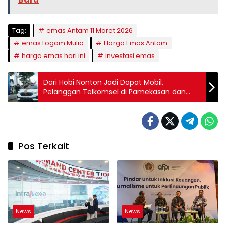
Tag:
emas Antam 11 Maret 2026
emas Logam Mulia
Harga Emas Antam
harga emas hari ini
investasi emas
Dari Hobi Nonton Jadi Dapat Mobil,
Pelanggan Telkomsel di Pamekasan dan
Jember Beruntung
Pos Terkait
News
News