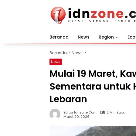
Langsung
ke
konten
Beranda
News
Region
Ec
Beranda
News
News
Mulai 19 Maret, K
Sementara untuk 
Lebaran
Editor Idnzone.com
2 Min Baca
Maret 20, 2026