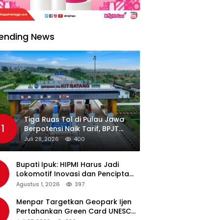
ending News
Tiga Ruas Tol di Pulau Jawa
1
Berpotensi Naik Tarif, BPJT
Tunggu Hasil Evaluasi
Juli 28, 2026
400
Standar Pelayanan
Bupati Ipuk: HIPMI Harus Jadi
Lokomotif Inovasi dan Pencipta
Lapangan Kerja
Agustus 1, 2026
397
Menpar Targetkan Geopark Ijen
Pertahankan Green Card UNESCO