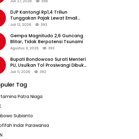
pada Revalidasi Agustus 2026
Juli 27, 2026
396
DJP Kantongi Rp1,4 Triliun
Tunggakan Pajak Lewat Email
Pengingat, Total Piutang Masih
Juli 12, 2026
393
Rp36 Triliun
Gempa Magnitudo 2,6 Guncang
Blitar, Tidak Berpotensi Tsunami
Agustus 9, 2026
393
Bupati Bondowoso Surati Menteri
PU, Usulkan Tol Prosiwangi Dibuka
Sementara
Juli 11, 2026
392
puler Tag
rtamina Patra Niaga
K
abowo Subianto
ofifah Indar Parawansa
N