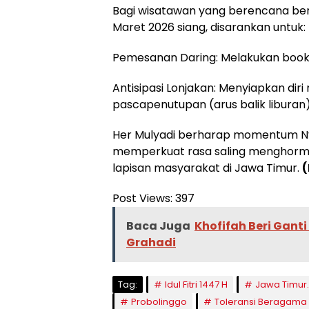
Bagi wisatawan yang berencana ber
Maret 2026 siang, disarankan untuk:
Pemesanan Daring: Melakukan booking
Antisipasi Lonjakan: Menyiapkan dir
pascapenutupan (arus balik liburan)
Her Mulyadi berharap momentum Nyep
memperkuat rasa saling menghorm
lapisan masyarakat di Jawa Timur.
(
Post Views:
397
Baca Juga
Khofifah Beri Gant
Grahadi
Tag:
Idul Fitri 1447 H
Jawa Timur.
Probolinggo
Toleransi Beragama