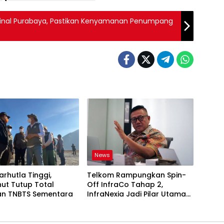
inal Purabaya, Pastikan Kenyamanan Penumpang
News
arhutla Tinggi,
Telkom Rampungkan Spin-
ut Tutup Total
Off InfraCo Tahap 2,
n TNBTS Sementara
InfraNexia Jadi Pilar Utama
Bisnis Wholesale
Connectivity