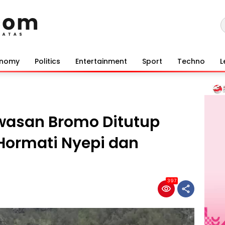
onomy
Politics
Entertainment
Sport
Techno
L
awasan Bromo Ditutup
Hormati Nyepi dan
397