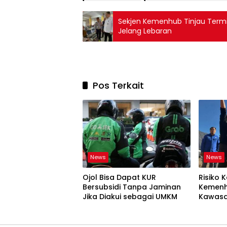
Sekjen Kemenhub Tinjau Term
Jelang Lebaran
Pos Terkait
News
News
Ojol Bisa Dapat KUR
Risiko K
Bersubsidi Tanpa Jaminan
Kemenh
Jika Diakui sebagai UMKM
Kawasa