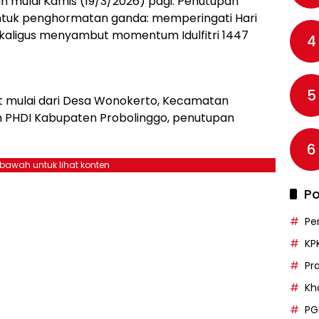
an mulai Kamis (19/3/2026) pagi. Penutupan
entuk penghormatan ganda: memperingati Hari
ekaligus menyambut momentum Idulfitri 1447
4
5
t mulai dari Desa Wonokerto, Kecamatan
n PHDI Kabupaten Probolinggo, penutupan
6
ebawah untuk lihat konten
Po
Pe
KP
Pr
Kh
PG