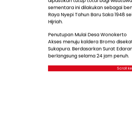
dipastikan tutup total bagi wisataw
sementara ini dilakukan sebagai b
Raya Nyepi Tahun Baru Saka 1948 s
Hijriah.
Penutupan Mulai Desa Wonokerto
Akses menuju kaldera Bromo diseka
Sukapura. Berdasarkan Surat Edara
berlangsung selama 24 jam penuh.
Scroll k