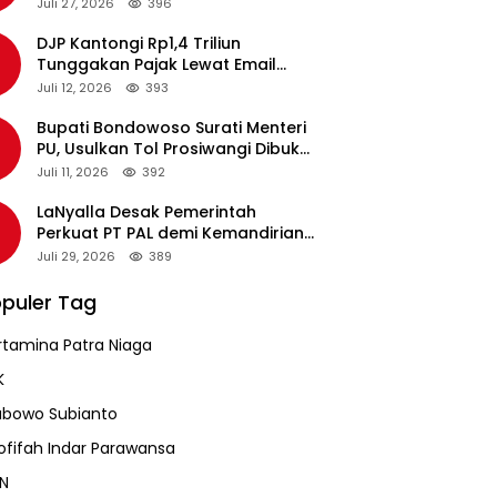
pada Revalidasi Agustus 2026
Juli 27, 2026
396
DJP Kantongi Rp1,4 Triliun
Tunggakan Pajak Lewat Email
Pengingat, Total Piutang Masih
Juli 12, 2026
393
Rp36 Triliun
Bupati Bondowoso Surati Menteri
PU, Usulkan Tol Prosiwangi Dibuka
Sementara
Juli 11, 2026
392
LaNyalla Desak Pemerintah
Perkuat PT PAL demi Kemandirian
Industri Pertahanan Maritim
Juli 29, 2026
389
puler Tag
rtamina Patra Niaga
K
abowo Subianto
ofifah Indar Parawansa
N