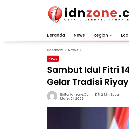
Langsung
ke
konten
Beranda
News
Region
Ec
Beranda
News
News
Sambut Idul Fitri 
Gelar Tradisi Riy
Editor Idnzone.com
2 Min Baca
Maret 21, 2026