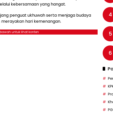
melalui kebersamaan yang hangat.
4
ajang penguat ukhuwah serta menjaga budaya
m merayakan hari kemenangan.
ebawah untuk lihat konten
5
6
Po
Pe
KP
Pr
Kh
PG