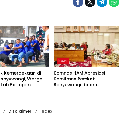
News
k Kemerdekaan di
Komnas HAM Apresiasi
Banyuwangi, Warga
Komitmen Pemkab
Ikuti Beragam
Banyuwangi dalam
baan
Pembangunan Berbasis Hak
Asasi Manusia
Disclaimer
Index