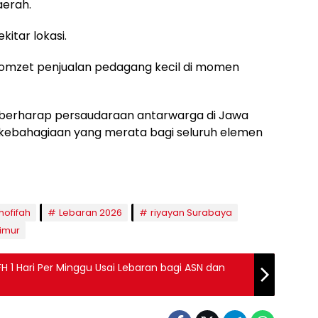
aerah.
itar lokasi.
omzet penjualan pedagang kecil di momen
fah berharap persaudaraan antarwarga di Jawa
kebahagiaan yang merata bagi seluruh elemen
hofifah
Lebaran 2026
riyayan Surabaya
imur
1 Hari Per Minggu Usai Lebaran bagi ASN dan