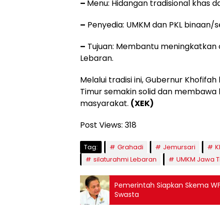
–
Menu: Hidangan tradisional khas d
–
Penyedia: UMKM dan PKL binaan/sek
–
Tujuan: Membantu meningkatkan 
Lebaran.
Melalui tradisi ini, Gubernur Khofi
Timur semakin solid dan membawa 
masyarakat.
(XEK)
Post Views:
318
Tag:
Grahadi
Jemursari
K
silaturahmi Lebaran
UMKM Jawa T
Pemerintah Siapkan Skema WFH 
Swasta