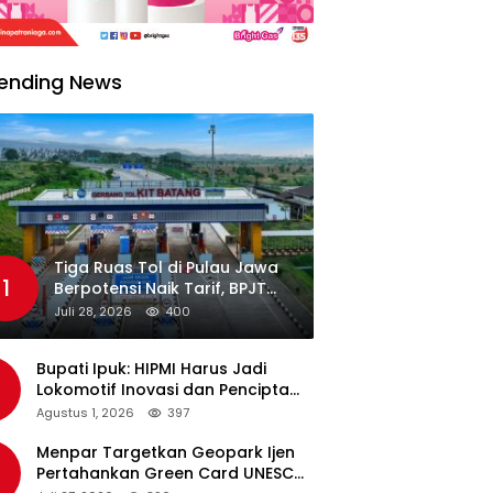
ending News
Tiga Ruas Tol di Pulau Jawa
1
Berpotensi Naik Tarif, BPJT
Tunggu Hasil Evaluasi
Juli 28, 2026
400
Standar Pelayanan
Bupati Ipuk: HIPMI Harus Jadi
Lokomotif Inovasi dan Pencipta
Lapangan Kerja
Agustus 1, 2026
397
Menpar Targetkan Geopark Ijen
Pertahankan Green Card UNESCO