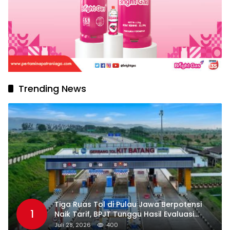
Trending News
Tiga Ruas Tol di Pulau Jawa Berpotensi
1
Naik Tarif, BPJT Tunggu Hasil Evaluasi
Standar Pelayanan
Juli 28, 2026
400