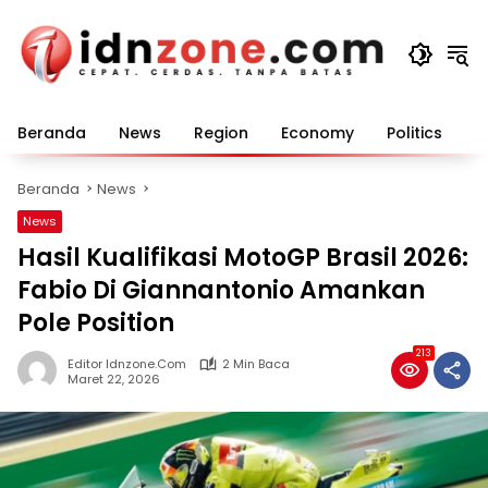
Langsung
ke
konten
Beranda
News
Region
Economy
Politics
E
Beranda
News
News
Hasil Kualifikasi MotoGP Brasil 2026:
Fabio Di Giannantonio Amankan
Pole Position
213
Editor Idnzone.com
2 Min Baca
Maret 22, 2026