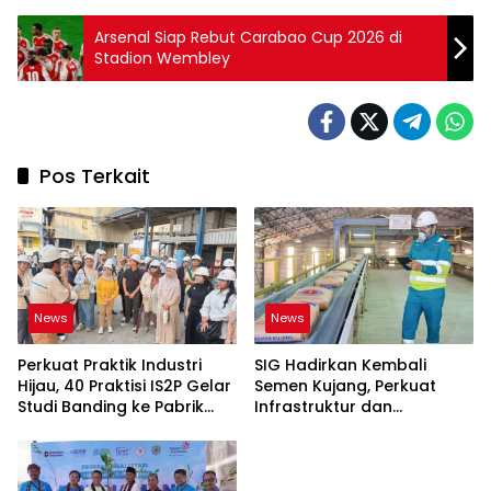
Arsenal Siap Rebut Carabao Cup 2026 di
Stadion Wembley
Pos Terkait
News
News
Perkuat Praktik Industri
SIG Hadirkan Kembali
Hijau, 40 Praktisi IS2P Gelar
Semen Kujang, Perkuat
Studi Banding ke Pabrik
Infrastruktur dan
Bogasari Jakarta
Pembangunan Jawa Barat