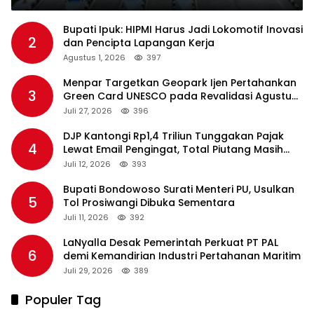
Bupati Ipuk: HIPMI Harus Jadi Lokomotif Inovasi
2
dan Pencipta Lapangan Kerja
Agustus 1, 2026
397
Menpar Targetkan Geopark Ijen Pertahankan
3
Green Card UNESCO pada Revalidasi Agustus
2026
Juli 27, 2026
396
DJP Kantongi Rp1,4 Triliun Tunggakan Pajak
4
Lewat Email Pengingat, Total Piutang Masih
Rp36 Triliun
Juli 12, 2026
393
Bupati Bondowoso Surati Menteri PU, Usulkan
5
Tol Prosiwangi Dibuka Sementara
Juli 11, 2026
392
LaNyalla Desak Pemerintah Perkuat PT PAL
6
demi Kemandirian Industri Pertahanan Maritim
Juli 29, 2026
389
Populer Tag