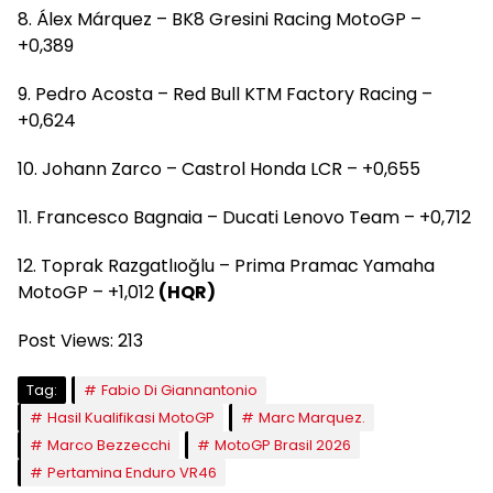
8. Álex Márquez – BK8 Gresini Racing MotoGP –
+0,389
9. Pedro Acosta – Red Bull KTM Factory Racing –
+0,624
10. Johann Zarco – Castrol Honda LCR – +0,655
11. Francesco Bagnaia – Ducati Lenovo Team – +0,712
12. Toprak Razgatlıoğlu – Prima Pramac Yamaha
MotoGP – +1,012
(HQR)
Post Views:
213
Tag:
Fabio Di Giannantonio
Hasil Kualifikasi MotoGP
Marc Marquez.
Marco Bezzecchi
MotoGP Brasil 2026
Pertamina Enduro VR46