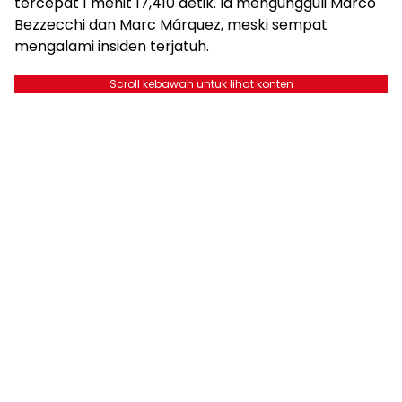
tercepat 1 menit 17,410 detik. Ia mengungguli Marco
Bezzecchi dan Marc Márquez, meski sempat
mengalami insiden terjatuh.
Scroll kebawah untuk lihat konten