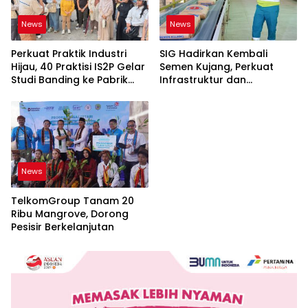
News
News
Perkuat Praktik Industri
SIG Hadirkan Kembali
Hijau, 40 Praktisi IS2P Gelar
Semen Kujang, Perkuat
Studi Banding ke Pabrik
Infrastruktur dan
Bogasari Jakarta
Pembangunan Jawa Barat
News
TelkomGroup Tanam 20
Ribu Mangrove, Dorong
Pesisir Berkelanjutan