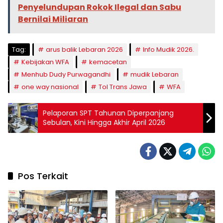
Penyelundupan Rokok Ilegal dan Sabu
Bernilai Miliaran
Tag:
arus balik Lebaran 2026
Info Mudik 2026.
Kebijakan WFA
kemacetan
Menhub Dudy Purwagandhi
mudik Lebaran
one way nasional
Tol Trans Jawa
WFA
Pelaporan SPT Tahunan Diperpanjang
Sebulan, Kini Hingga Akhir April 2026
Pos Terkait