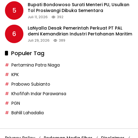
Bupati Bondowoso Surati Menteri PU, Usulkan
5
Tol Prosiwangi Dibuka Sementara
Juli 11, 2026
392
LaNyalla Desak Pemerintah Perkuat PT PAL
6
demi Kemandirian Industri Pertahanan Maritim
Juli 29, 2026
389
Populer Tag
Pertamina Patra Niaga
KPK
Prabowo Subianto
Khofifah Indar Parawansa
PGN
Bahlil Lahadalia
Privacy Policy
Pedoman Media Siber
Disclaimer