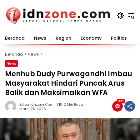
Langsung
ke
konten
Beranda
News
Region
Economy
Politics
E
Beranda
News
News
Menhub Dudy Purwagandhi Imbau
Masyarakat Hindari Puncak Arus
Balik dan Maksimalkan WFA
333
Editor Idnzone.com
2 Min Baca
Maret 25, 2026