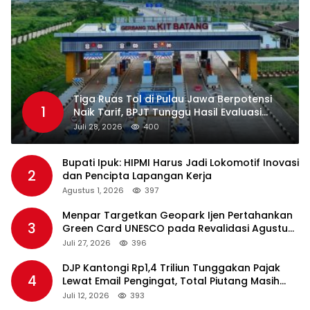
Tiga Ruas Tol di Pulau Jawa Berpotensi
1
Naik Tarif, BPJT Tunggu Hasil Evaluasi
Standar Pelayanan
Juli 28, 2026
400
Bupati Ipuk: HIPMI Harus Jadi Lokomotif Inovasi
2
dan Pencipta Lapangan Kerja
Agustus 1, 2026
397
Menpar Targetkan Geopark Ijen Pertahankan
3
Green Card UNESCO pada Revalidasi Agustus
2026
Juli 27, 2026
396
DJP Kantongi Rp1,4 Triliun Tunggakan Pajak
4
Lewat Email Pengingat, Total Piutang Masih
Rp36 Triliun
Juli 12, 2026
393