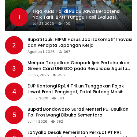
Tiga Ruas Tol di Pulau Jawa Berpotensi
1
Naik Tarif, BPJT Tunggu Hasil Evaluasi
Standar Pelayanan
Juli 28, 2026
400
Bupati Ipuk: HIPMI Harus Jadi Lokomotif Inovasi
2
dan Pencipta Lapangan Kerja
Agustus 1, 2026
397
Menpar Targetkan Geopark Ijen Pertahankan
3
Green Card UNESCO pada Revalidasi Agustus
2026
Juli 27, 2026
396
DJP Kantongi Rp1,4 Triliun Tunggakan Pajak
4
Lewat Email Pengingat, Total Piutang Masih
Rp36 Triliun
Juli 12, 2026
393
Bupati Bondowoso Surati Menteri PU, Usulkan
5
Tol Prosiwangi Dibuka Sementara
Juli 11, 2026
392
LaNyalla Desak Pemerintah Perkuat PT PAL