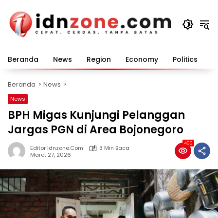
Langsung
ke
konten
Beranda
News
Region
Economy
Politics
E
Beranda
News
News
BPH Migas Kunjungi Pelanggan
Jargas PGN di Area Bojonegoro
400
Editor Idnzone.com
3 Min Baca
Maret 27, 2026