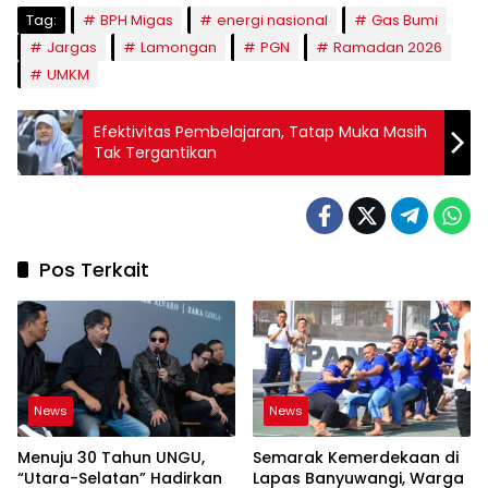
Tag:
BPH Migas
energi nasional
Gas Bumi
Jargas
Lamongan
PGN
Ramadan 2026
UMKM
Efektivitas Pembelajaran, Tatap Muka Masih
Tak Tergantikan
Pos Terkait
News
News
Menuju 30 Tahun UNGU,
Semarak Kemerdekaan di
“Utara-Selatan” Hadirkan
Lapas Banyuwangi, Warga