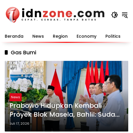
Langsung
ke
konten
Beranda
News
Region
Economy
Politics
E
Gas Bumi
News
Prabowo Hidupkan Kembali
Proyek Blok Masela, Bahlil: Sudah
Lewati Enam Presiden
Juli 17, 2026