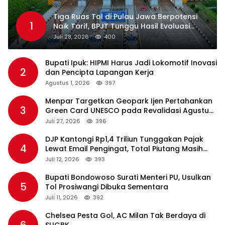
Tiga Ruas Tol di Pulau Jawa Berpotensi
1
Naik Tarif, BPJT Tunggu Hasil Evaluasi
Standar Pelayanan
Juli 28, 2026
400
Bupati Ipuk: HIPMI Harus Jadi Lokomotif Inovasi
2
dan Pencipta Lapangan Kerja
Agustus 1, 2026
397
Menpar Targetkan Geopark Ijen Pertahankan
3
Green Card UNESCO pada Revalidasi Agustus
2026
Juli 27, 2026
396
DJP Kantongi Rp1,4 Triliun Tunggakan Pajak
4
Lewat Email Pengingat, Total Piutang Masih
Rp36 Triliun
Juli 12, 2026
393
Bupati Bondowoso Surati Menteri PU, Usulkan
5
Tol Prosiwangi Dibuka Sementara
Juli 11, 2026
392
Chelsea Pesta Gol, AC Milan Tak Berdaya di