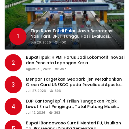
Tiga Ruas Tol di Pulau Jawa Berpotensi
1
Naik Tarif, BPJT Tunggu Hasil Evaluasi
Standar Pelayanan
Juli 28, 2026
400
Bupati Ipuk: HIPMI Harus Jadi Lokomotif Inovasi
2
dan Pencipta Lapangan Kerja
Agustus 1, 2026
397
Menpar Targetkan Geopark Ijen Pertahankan
3
Green Card UNESCO pada Revalidasi Agustus
2026
Juli 27, 2026
396
DJP Kantongi Rp1,4 Triliun Tunggakan Pajak
4
Lewat Email Pengingat, Total Piutang Masih
Rp36 Triliun
Juli 12, 2026
393
Bupati Bondowoso Surati Menteri PU, Usulkan
5
Tol Prosiwangi Dibuka Sementara