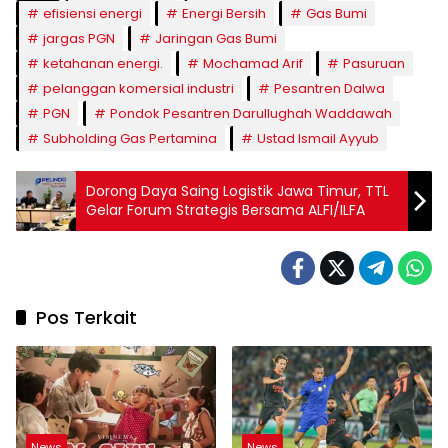
efisiensi energi
Energi Bersih
Gas Bumi
jargas PGN
Jaringan Gas Bumi
ketahanan energi.
Mochamad Arif
Pasuruan
pelanggan komersial industri
Pesantren Dalwa
PGN
Pondok Pesantren Darullughah Waddawah
Subholding Gas Pertamina
Ustad Ismail Ayyub
Dorong Daya Saing Logistik Jawa Timur, TTL
Gelar Forum Strategis Bersama ALFI/ILFA
Pos Terkait
News
News