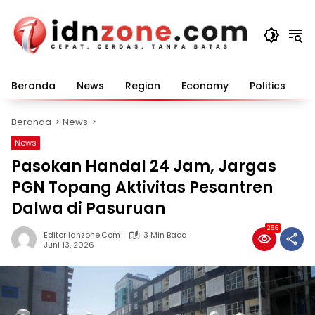
Langsung
ke
konten
Beranda
News
Region
Economy
Politics
E
Beranda
News
News
Pasokan Handal 24 Jam, Jargas
PGN Topang Aktivitas Pesantren
Dalwa di Pasuruan
286
Editor Idnzone.com
3 Min Baca
Juni 13, 2026