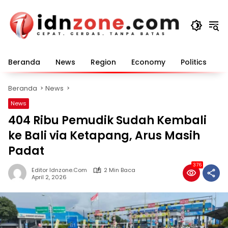
Langsung
ke
konten
Beranda
News
Region
Economy
Politics
E
Beranda
News
News
404 Ribu Pemudik Sudah Kembali
ke Bali via Ketapang, Arus Masih
Padat
376
Editor Idnzone.com
2 Min Baca
April 2, 2026