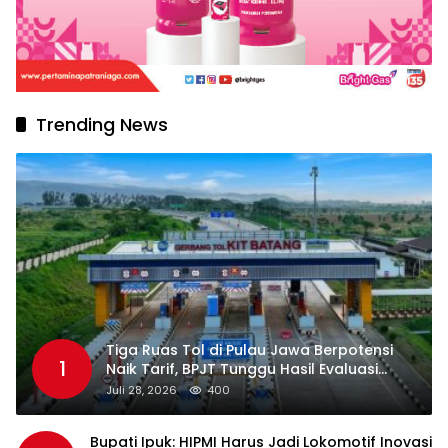
Trending News
Tiga Ruas Tol di Pulau Jawa Berpotensi
1
Naik Tarif, BPJT Tunggu Hasil Evaluasi
Standar Pelayanan
Juli 28, 2026
400
Bupati Ipuk: HIPMI Harus Jadi Lokomotif Inovasi