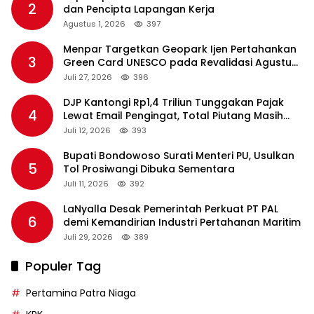
2
dan Pencipta Lapangan Kerja
Agustus 1, 2026
397
Menpar Targetkan Geopark Ijen Pertahankan
3
Green Card UNESCO pada Revalidasi Agustus
2026
Juli 27, 2026
396
DJP Kantongi Rp1,4 Triliun Tunggakan Pajak
4
Lewat Email Pengingat, Total Piutang Masih
Rp36 Triliun
Juli 12, 2026
393
Bupati Bondowoso Surati Menteri PU, Usulkan
5
Tol Prosiwangi Dibuka Sementara
Juli 11, 2026
392
LaNyalla Desak Pemerintah Perkuat PT PAL
6
demi Kemandirian Industri Pertahanan Maritim
Juli 29, 2026
389
Populer Tag
Pertamina Patra Niaga