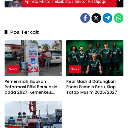
Apindo Minta Fleksibilitas Sektor Riil Dijaga
Pos Terkait
News
News
Pemerintah Siapkan
Real Madrid Datangkan
Reformasi BBM Bersubsidi
Enam Pemain Baru, Siap
pada 2027, Kemenkeu:
Tatap Musim 2026/2027
Harus Lebih Tepat Sasaran
dan Berkeadilan