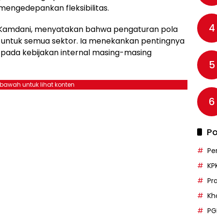
mengedepankan fleksibilitas.
4
a Kamdani, menyatakan bahwa pengaturan pola
n untuk semua sektor. Ia menekankan pentingnya
pada kebijakan internal masing-masing
5
ebawah untuk lihat konten
6
Po
Pe
KP
Pr
Kh
PG