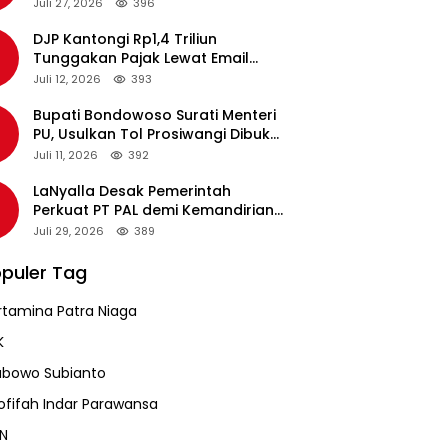
pada Revalidasi Agustus 2026
Juli 27, 2026
396
DJP Kantongi Rp1,4 Triliun
Tunggakan Pajak Lewat Email
Pengingat, Total Piutang Masih
Juli 12, 2026
393
Rp36 Triliun
Bupati Bondowoso Surati Menteri
PU, Usulkan Tol Prosiwangi Dibuka
Sementara
Juli 11, 2026
392
LaNyalla Desak Pemerintah
Perkuat PT PAL demi Kemandirian
Industri Pertahanan Maritim
Juli 29, 2026
389
puler Tag
rtamina Patra Niaga
K
abowo Subianto
ofifah Indar Parawansa
N