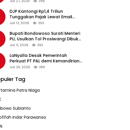
pada Revalidasi Agustus 2026
Juli 27, 2026
396
DJP Kantongi Rp1,4 Triliun
Tunggakan Pajak Lewat Email
Pengingat, Total Piutang Masih
Juli 12, 2026
393
Rp36 Triliun
Bupati Bondowoso Surati Menteri
PU, Usulkan Tol Prosiwangi Dibuka
Sementara
Juli 11, 2026
392
LaNyalla Desak Pemerintah
Perkuat PT PAL demi Kemandirian
Industri Pertahanan Maritim
Juli 29, 2026
389
puler Tag
rtamina Patra Niaga
K
abowo Subianto
ofifah Indar Parawansa
N