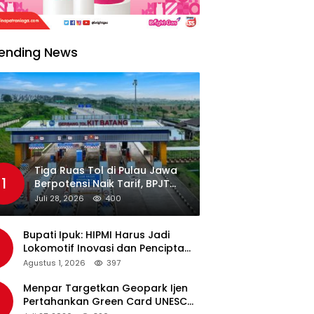
ending News
Tiga Ruas Tol di Pulau Jawa
1
Berpotensi Naik Tarif, BPJT
Tunggu Hasil Evaluasi
Juli 28, 2026
400
Standar Pelayanan
Bupati Ipuk: HIPMI Harus Jadi
Lokomotif Inovasi dan Pencipta
Lapangan Kerja
Agustus 1, 2026
397
Menpar Targetkan Geopark Ijen
Pertahankan Green Card UNESCO