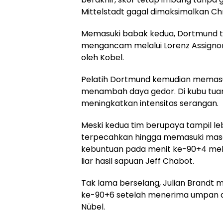
Mittelstadt gagal dimaksimalkan Chr
Memasuki babak kedua, Dortmund tam
mengancam melalui Lorenz Assignon
oleh Kobel.
Pelatih Dortmund kemudian memasu
menambah daya gedor. Di kubu tuan 
meningkatkan intensitas serangan.
Meski kedua tim berupaya tampil le
terpecahkan hingga memasuki masa
kebuntuan pada menit ke-90+4 mel
liar hasil sapuan Jeff Chabot.
Tak lama berselang, Julian Brand
ke-90+6 setelah menerima umpan da
Nübel.