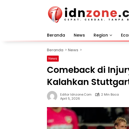
Langsung
ke
konten
Beranda
News
Region
Ec
Beranda
News
News
Comeback di Injur
Kalahkan Stuttgar
Editor Idnzone.com
2 Min Baca
April 5, 2026