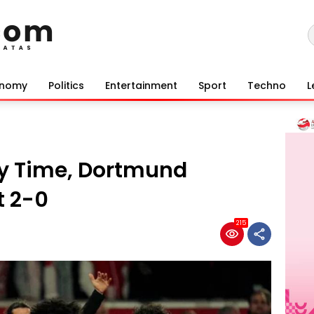
onomy
Politics
Entertainment
Sport
Techno
L
y Time, Dortmund
t 2-0
215