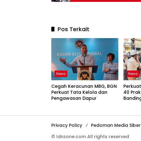
Pos Terkait
News
News
Cegah Keracunan MBG, BGN
Perkuat 
Perkuat Tata Kelola dan
40 Prakt
Pengawasan Dapur
Banding
Jakart
Privacy Policy
Pedoman Media Siber
© Idnzone.com All rights reserved