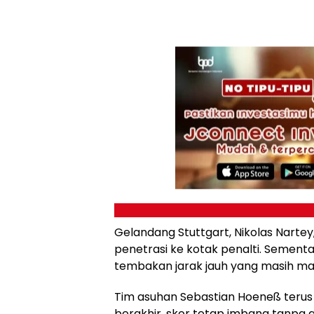
Gelandang Stuttgart, Nikolas Narte
penetrasi ke kotak penalti. Sement
tembakan jarak jauh yang masih ma
Tim asuhan Sebastian Hoeneß teru
berakhir, skor tetap imbang tanpa g