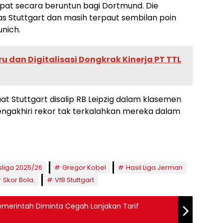
at secara beruntun bagi Dortmund. Die
tas Stuttgart dan masih terpaut sembilan poin
nich.
ru dan Digitalisasi Dongkrak Kinerja PT TTL
t Stuttgart disalip RB Leipzig dalam klasemen
mengakhiri rekor tak terkalahkan mereka dalam
liga 2025/26
Gregor Kobel
Hasil Liga Jerman
Skor Bola.
VfB Stuttgart
Pemerintah Diminta Cegah Lonjakan Tarif