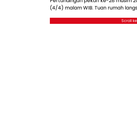
Pertandingan pekan ke-28 musim 20
(4/4) malam WIB. Tuan rumah langsu
Scroll k