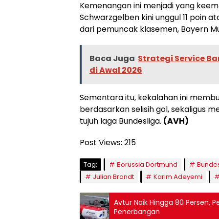
Kemenangan ini menjadi yang keemp
Schwarzgelben kini unggul 11 poin a
dari pemuncak klasemen, Bayern Mu
Baca Juga
Strategi Service Ba
di Awal 2026
Sementara itu, kekalahan ini membua
berdasarkan selisih gol, sekaligus 
tujuh laga Bundesliga.
(AVH)
Post Views:
215
Tag:
Borussia Dortmund
Bundes
Julian Brandt
Karim Adeyemi
Avtur Naik Hingga 80 Persen, 
Penerbangan