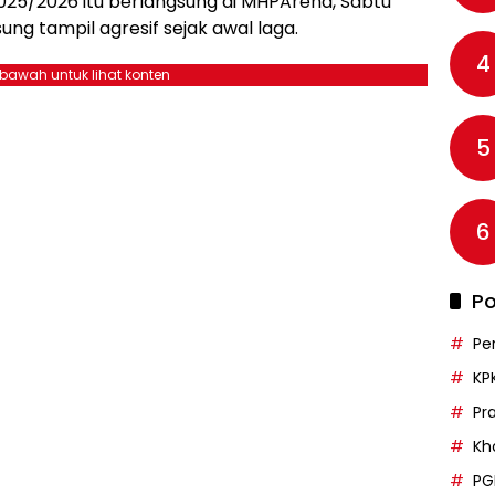
25/2026 itu berlangsung di MHPArena, Sabtu
ng tampil agresif sejak awal laga.
4
ebawah untuk lihat konten
5
6
Po
Pe
KP
Pr
Kh
PG