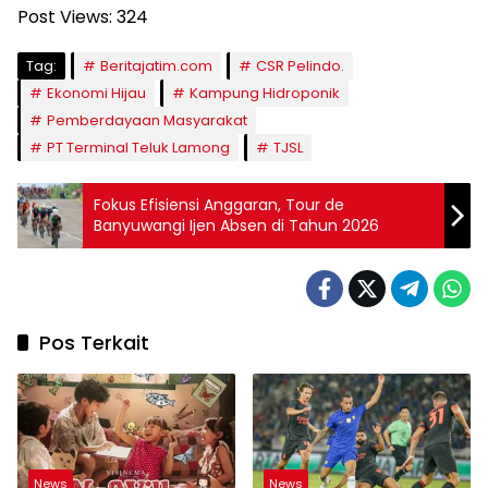
Post Views:
324
Tag:
Beritajatim.com
CSR Pelindo.
Ekonomi Hijau
Kampung Hidroponik
Pemberdayaan Masyarakat
PT Terminal Teluk Lamong
TJSL
Fokus Efisiensi Anggaran, Tour de
Banyuwangi Ijen Absen di Tahun 2026
Pos Terkait
News
News