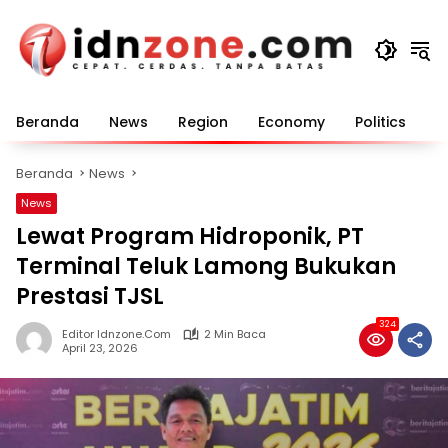
Langsung
ke
konten
Beranda
News
Region
Economy
Politics
E
Beranda
News
News
Lewat Program Hidroponik, PT
Terminal Teluk Lamong Bukukan
Prestasi TJSL
324
Editor Idnzone.com
2 Min Baca
April 23, 2026