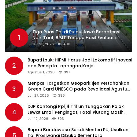
Tiga Ruas Tol di Pulau Jawa Berpotensi
1
Naik Tarif, BPJT Tunggu Hasil Evaluasi
Standar Pelayanan
Juli 28, 2026
400
Bupati Ipuk: HIPMI Harus Jadi Lokomotif Inovasi
2
dan Pencipta Lapangan Kerja
Agustus 1, 2026
397
Menpar Targetkan Geopark Ijen Pertahankan
3
Green Card UNESCO pada Revalidasi Agustus
2026
Juli 27, 2026
396
DJP Kantongi Rp1,4 Triliun Tunggakan Pajak
4
Lewat Email Pengingat, Total Piutang Masih
Rp36 Triliun
Juli 12, 2026
393
Bupati Bondowoso Surati Menteri PU, Usulkan
5
Tol Prosiwangi Dibuka Sementara