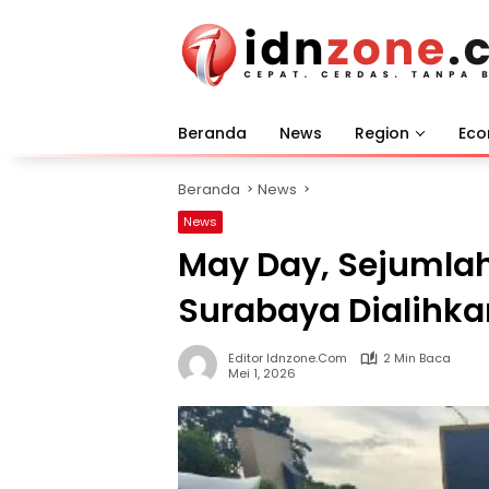
Langsung
ke
konten
Beranda
News
Region
Ec
Beranda
News
News
May Day, Sejumlah
Surabaya Dialihkan
Editor Idnzone.com
2 Min Baca
Mei 1, 2026