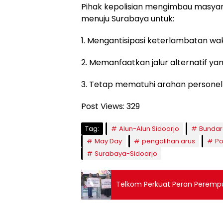
Pihak kepolisian mengimbau masya
menuju Surabaya untuk:
1. Mengantisipasi keterlambatan wa
2. Memanfaatkan jalur alternatif ya
3. Tetap mematuhi arahan personel 
Post Views:
329
Tag:
Alun-Alun Sidoarjo
Bundar
May Day
pengalihan arus
Po
Surabaya-Sidoarjo
Telkom Perkuat Peran Perempu