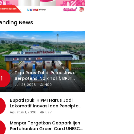
ending News
Tiga Ruas Tol di Pulau Jawa
1
Berpotensi Naik Tarif, BPJT
Tunggu Hasil Evaluasi
Juli 28, 2026
400
Standar Pelayanan
Bupati Ipuk: HIPMI Harus Jadi
Lokomotif Inovasi dan Pencipta
Lapangan Kerja
Agustus 1, 2026
397
Menpar Targetkan Geopark Ijen
Pertahankan Green Card UNESCO