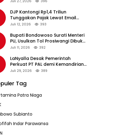
pada Revalidasi Agustus 2026
Juli 27, 2026
396
DJP Kantongi Rp1,4 Triliun
Tunggakan Pajak Lewat Email
Pengingat, Total Piutang Masih
Juli 12, 2026
393
Rp36 Triliun
Bupati Bondowoso Surati Menteri
PU, Usulkan Tol Prosiwangi Dibuka
Sementara
Juli 11, 2026
392
LaNyalla Desak Pemerintah
Perkuat PT PAL demi Kemandirian
Industri Pertahanan Maritim
Juli 29, 2026
389
puler Tag
rtamina Patra Niaga
K
abowo Subianto
ofifah Indar Parawansa
N