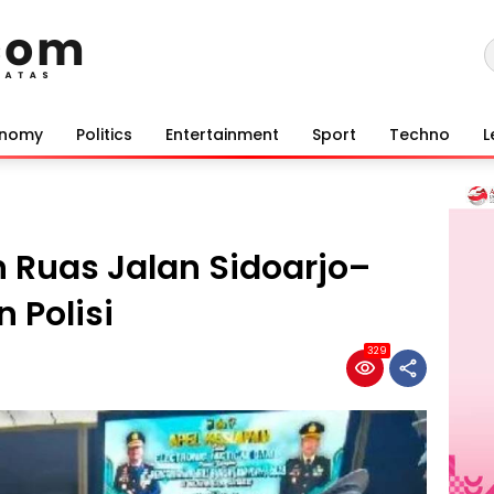
onomy
Politics
Entertainment
Sport
Techno
L
 Ruas Jalan Sidoarjo–
 Polisi
329