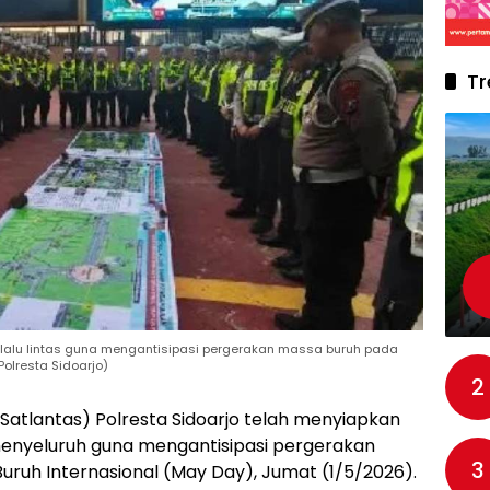
Tr
 lalu lintas guna mengantisipasi pergerakan massa buruh pada
Polresta Sidoarjo)
2
 (Satlantas) Polresta Sidoarjo telah menyiapkan
menyeluruh guna mengantisipasi pergerakan
3
uruh Internasional (May Day), Jumat (1/5/2026).