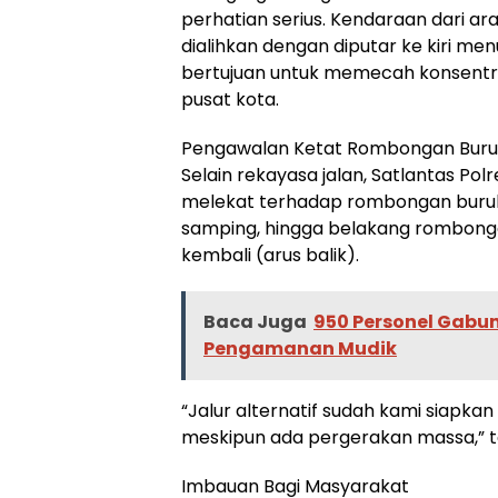
perhatian serius. Kendaraan dari a
dialihkan dengan diputar ke kiri men
bertujuan untuk memecah konsentra
pusat kota.
Pengawalan Ketat Rombongan Bur
Selain rekayasa jalan, Satlantas Po
melekat terhadap rombongan buruh.
samping, hingga belakang rombonga
kembali (arus balik).
Baca Juga
950 Personel Gabun
Pengamanan Mudik
“Jalur alternatif sudah kami siapka
meskipun ada pergerakan massa,” 
Imbauan Bagi Masyarakat