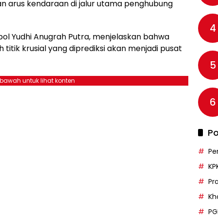
an arus kendaraan di jalur utama penghubung
4
mpol Yudhi Anugrah Putra, menjelaskan bahwa
itik krusial yang diprediksi akan menjadi pusat
5
ebawah untuk lihat konten
6
Po
Pe
KP
Pr
Kh
PG