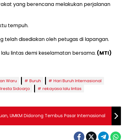
rakat yang berencana melakukan perjalanan
ktu tempuh.
ng telah disediakan oleh petugas di lapangan.
lalu lintas demi keselamatan bersama.
(MTI)
an Waru
Buruh
Hari Buruh Internasional
lresta Sidoarjo
rekayasa lalu lintas
an, UMKM Didorong Tembus Pasar Internasional