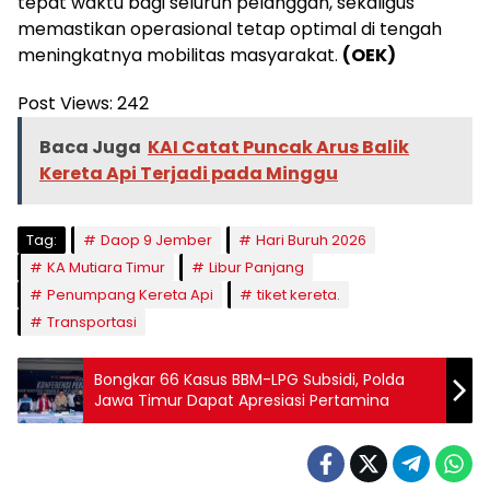
tepat waktu bagi seluruh pelanggan, sekaligus
memastikan operasional tetap optimal di tengah
meningkatnya mobilitas masyarakat.
(OEK)
Post Views:
242
Baca Juga
KAI Catat Puncak Arus Balik
Kereta Api Terjadi pada Minggu
Tag:
Daop 9 Jember
Hari Buruh 2026
KA Mutiara Timur
Libur Panjang
Penumpang Kereta Api
tiket kereta.
Transportasi
Bongkar 66 Kasus BBM-LPG Subsidi, Polda
Jawa Timur Dapat Apresiasi Pertamina