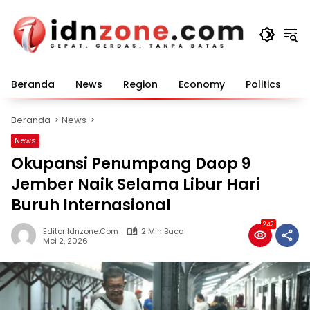
Langsung
ke
konten
Beranda
News
Region
Economy
Politics
E
Beranda
News
News
Okupansi Penumpang Daop 9
Jember Naik Selama Libur Hari
Buruh Internasional
242
Editor Idnzone.com
2 Min Baca
Mei 2, 2026