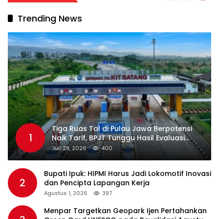
Trending News
Tiga Ruas Tol di Pulau Jawa Berpotensi
1
Naik Tarif, BPJT Tunggu Hasil Evaluasi
Standar Pelayanan
Juli 28, 2026
400
Bupati Ipuk: HIPMI Harus Jadi Lokomotif Inovasi
2
dan Pencipta Lapangan Kerja
Agustus 1, 2026
397
Menpar Targetkan Geopark Ijen Pertahankan