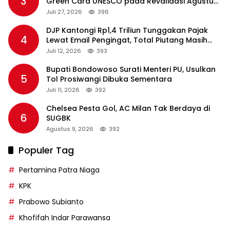
3
Green Card UNESCO pada Revalidasi Agustus
2026
Juli 27, 2026
396
DJP Kantongi Rp1,4 Triliun Tunggakan Pajak
4
Lewat Email Pengingat, Total Piutang Masih
Rp36 Triliun
Juli 12, 2026
393
Bupati Bondowoso Surati Menteri PU, Usulkan
5
Tol Prosiwangi Dibuka Sementara
Juli 11, 2026
392
Chelsea Pesta Gol, AC Milan Tak Berdaya di
6
SUGBK
Agustus 9, 2026
392
Populer Tag
Pertamina Patra Niaga
KPK
Prabowo Subianto
Khofifah Indar Parawansa