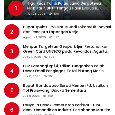
Tiga Ruas Tol di Pulau Jawa Berpotensi
1
Naik Tarif, BPJT Tunggu Hasil Evaluasi
Standar Pelayanan
Juli 28, 2026
400
Bupati Ipuk: HIPMI Harus Jadi Lokomotif Inovasi
2
dan Pencipta Lapangan Kerja
Agustus 1, 2026
397
Menpar Targetkan Geopark Ijen Pertahankan
3
Green Card UNESCO pada Revalidasi Agustus
2026
Juli 27, 2026
396
DJP Kantongi Rp1,4 Triliun Tunggakan Pajak
4
Lewat Email Pengingat, Total Piutang Masih
Rp36 Triliun
Juli 12, 2026
393
Bupati Bondowoso Surati Menteri PU, Usulkan
5
Tol Prosiwangi Dibuka Sementara
Juli 11, 2026
392
LaNyalla Desak Pemerintah Perkuat PT PAL
6
demi Kemandirian Industri Pertahanan Maritim