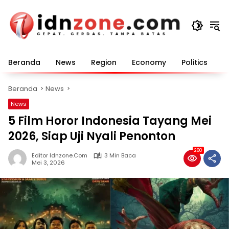
Langsung
ke
konten
Beranda
News
Region
Economy
Politics
E
Beranda
News
News
5 Film Horor Indonesia Tayang Mei
2026, Siap Uji Nyali Penonton
280
Editor Idnzone.com
3 Min Baca
Mei 3, 2026