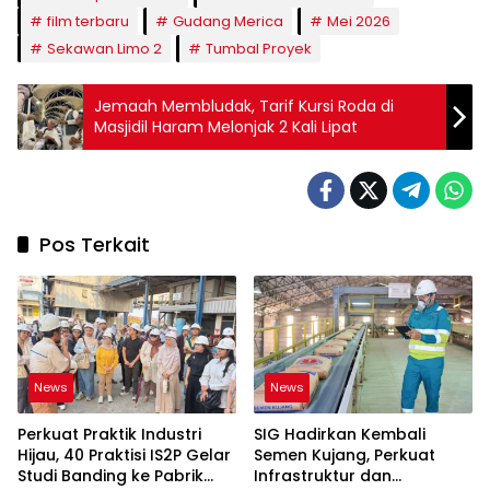
film terbaru
Gudang Merica
Mei 2026
Sekawan Limo 2
Tumbal Proyek
Jemaah Membludak, Tarif Kursi Roda di
Masjidil Haram Melonjak 2 Kali Lipat
Pos Terkait
News
News
Perkuat Praktik Industri
SIG Hadirkan Kembali
Hijau, 40 Praktisi IS2P Gelar
Semen Kujang, Perkuat
Studi Banding ke Pabrik
Infrastruktur dan