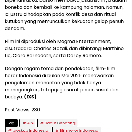
Dipenuhi duka, Darso membawa jasad istrinya dalam
boneka dan kembali ke kampung halaman. Namun,
ia justru dihadapkan pada konflik desa dan ritual
kutukan yang memunculkan kekuatan gelap penuh
dendam.
Film ini diproduksi oleh Magma Entertainment,
disutradarai Charles Gozali, dan dibintangi Marthino
Lio, Clara Bernadeth, serta Derby Romero.
Dengan ragam tema dan pendekatan, film-film
horor Indonesia di bulan Mei 2026 menawarkan
pengalaman menonton yang tidak hanya
menegangkan, tetapi juga sarat pesan sosial dan
budaya.
(IXS)
Post Views:
280
Tag:
Ain
Badut Gendong
bioskop Indonesia
film horor Indonesia