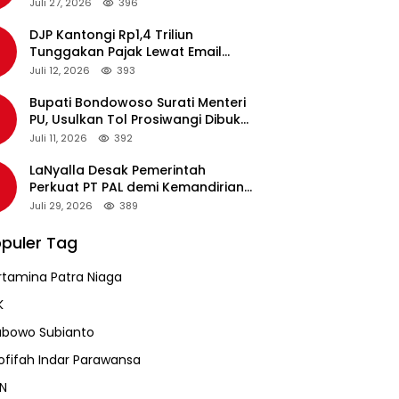
pada Revalidasi Agustus 2026
Juli 27, 2026
396
DJP Kantongi Rp1,4 Triliun
Tunggakan Pajak Lewat Email
Pengingat, Total Piutang Masih
Juli 12, 2026
393
Rp36 Triliun
Bupati Bondowoso Surati Menteri
PU, Usulkan Tol Prosiwangi Dibuka
Sementara
Juli 11, 2026
392
LaNyalla Desak Pemerintah
Perkuat PT PAL demi Kemandirian
Industri Pertahanan Maritim
Juli 29, 2026
389
puler Tag
rtamina Patra Niaga
K
abowo Subianto
ofifah Indar Parawansa
N