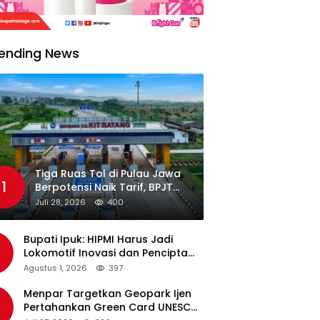
ending News
Tiga Ruas Tol di Pulau Jawa
1
Berpotensi Naik Tarif, BPJT
Tunggu Hasil Evaluasi
Juli 28, 2026
400
Standar Pelayanan
Bupati Ipuk: HIPMI Harus Jadi
Lokomotif Inovasi dan Pencipta
Lapangan Kerja
Agustus 1, 2026
397
Menpar Targetkan Geopark Ijen
Pertahankan Green Card UNESCO