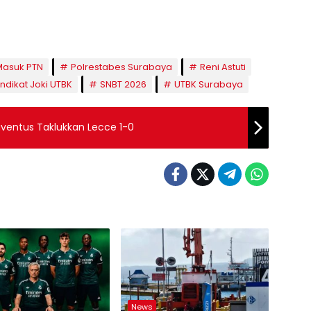
Masuk PTN
Polrestabes Surabaya
Reni Astuti
indikat Joki UTBK
SNBT 2026
UTBK Surabaya
uventus Taklukkan Lecce 1-0
News