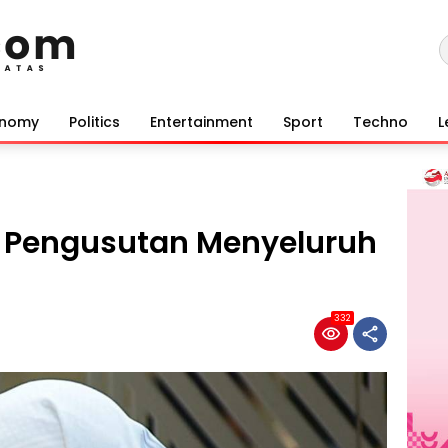
onomy
Politics
Entertainment
Sport
Techno
L
g Pengusutan Menyeluruh
332