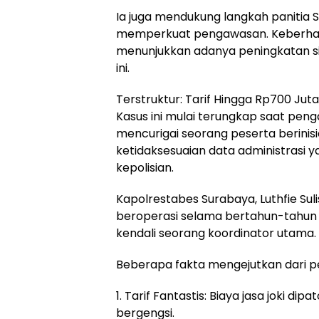
Ia juga mendukung langkah panitia S
memperkuat pengawasan. Keberhasil
menunjukkan adanya peningkatan s
ini.
Terstruktur: Tarif Hingga Rp700 Jut
Kasus ini mulai terungkap saat peng
mencurigai seorang peserta berinisi
ketidaksesuaian data administrasi 
kepolisian.
Kapolrestabes Surabaya, Luthfie Sul
beroperasi selama bertahun-tahun 
kendali seorang koordinator utama.
Beberapa fakta mengejutkan dari peny
1. Tarif Fantastis: Biaya jasa joki d
bergengsi.