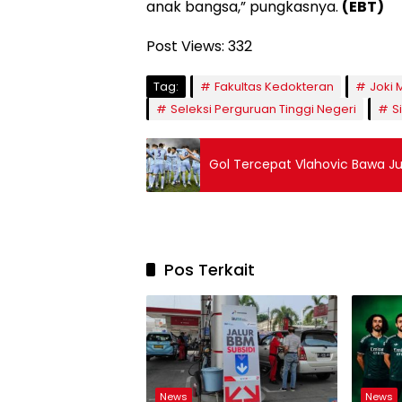
anak bangsa,” pungkasnya.
(EBT)
Post Views:
332
Tag:
Fakultas Kedokteran
Joki 
Seleksi Perguruan Tinggi Negeri
S
Gol Tercepat Vlahovic Bawa J
Pos Terkait
News
News