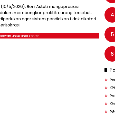
10/5/2026), Reni Astuti mengapresiasi
 dalam membongkar praktik curang tersebut.
4
iperlukan agar sistem pendidikan tidak dikotori
ritokrasi.
5
ebawah untuk lihat konten
6
Po
Pe
KP
Pr
Kh
PG