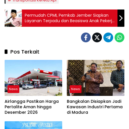
Transportasi Kereta Api
Permudah CPMI, Pemkab Jember Siapkan
Layanan Terpadu dan Beasiswa Anak Pekerja
Migran
Pos Terkait
News
News
Airlangga Pastikan Harga
Bangkalan Disiapkan Jadi
Pertalite Aman hingga
Kawasan Industri Pertama
Desember 2026
di Madura