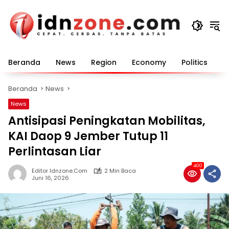
Langsung
ke
konten
Beranda
News
Region
Economy
Politics
E
Beranda
News
News
Antisipasi Peningkatan Mobilitas,
KAI Daop 9 Jember Tutup 11
Perlintasan Liar
400
Editor Idnzone.com
2 Min Baca
Juni 16, 2026