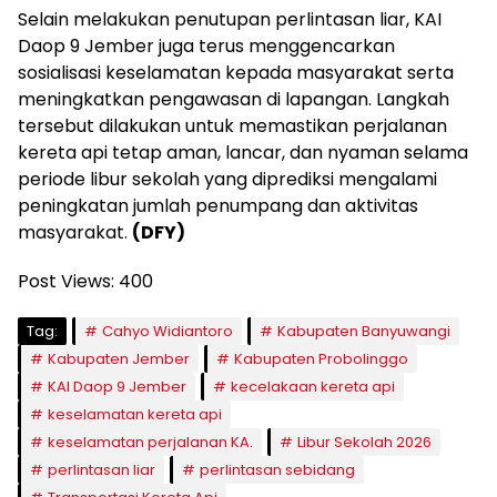
Selain melakukan penutupan perlintasan liar, KAI
Daop 9 Jember juga terus menggencarkan
sosialisasi keselamatan kepada masyarakat serta
meningkatkan pengawasan di lapangan. Langkah
tersebut dilakukan untuk memastikan perjalanan
kereta api tetap aman, lancar, dan nyaman selama
periode libur sekolah yang diprediksi mengalami
peningkatan jumlah penumpang dan aktivitas
masyarakat.
(DFY)
Post Views:
400
Tag:
Cahyo Widiantoro
Kabupaten Banyuwangi
Kabupaten Jember
Kabupaten Probolinggo
KAI Daop 9 Jember
kecelakaan kereta api
keselamatan kereta api
keselamatan perjalanan KA.
Libur Sekolah 2026
perlintasan liar
perlintasan sebidang