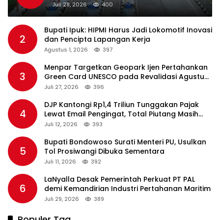
Standar Pelayanan
Juli 28, 2026
400
Bupati Ipuk: HIPMI Harus Jadi Lokomotif Inovasi
2
dan Pencipta Lapangan Kerja
Agustus 1, 2026
397
Menpar Targetkan Geopark Ijen Pertahankan
3
Green Card UNESCO pada Revalidasi Agustus
2026
Juli 27, 2026
396
DJP Kantongi Rp1,4 Triliun Tunggakan Pajak
4
Lewat Email Pengingat, Total Piutang Masih
Rp36 Triliun
Juli 12, 2026
393
Bupati Bondowoso Surati Menteri PU, Usulkan
5
Tol Prosiwangi Dibuka Sementara
Juli 11, 2026
392
LaNyalla Desak Pemerintah Perkuat PT PAL
6
demi Kemandirian Industri Pertahanan Maritim
Juli 29, 2026
389
Populer Tag