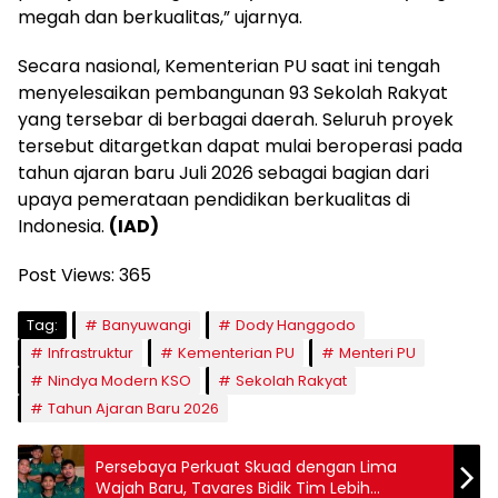
megah dan berkualitas,” ujarnya.
Secara nasional, Kementerian PU saat ini tengah
menyelesaikan pembangunan 93 Sekolah Rakyat
yang tersebar di berbagai daerah. Seluruh proyek
tersebut ditargetkan dapat mulai beroperasi pada
tahun ajaran baru Juli 2026 sebagai bagian dari
upaya pemerataan pendidikan berkualitas di
Indonesia.
(IAD)
Post Views:
365
Tag:
Banyuwangi
Dody Hanggodo
Infrastruktur
Kementerian PU
Menteri PU
Nindya Modern KSO
Sekolah Rakyat
Tahun Ajaran Baru 2026
Persebaya Perkuat Skuad dengan Lima
Wajah Baru, Tavares Bidik Tim Lebih