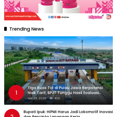
Trending News
Tiga Ruas Tol di Pulau Jawa Berpotensi
1
Naik Tarif, BPJT Tunggu Hasil Evaluasi
Standar Pelayanan
Juli 28, 2026
400
Bupati Ipuk: HIPMI Harus Jadi Lokomotif Inovasi
2
dan Pencipta Lapangan Kerja