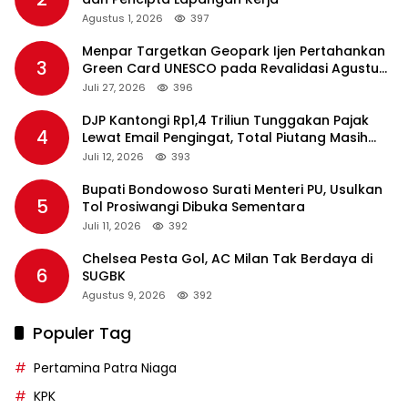
Agustus 1, 2026
397
Menpar Targetkan Geopark Ijen Pertahankan
3
Green Card UNESCO pada Revalidasi Agustus
2026
Juli 27, 2026
396
DJP Kantongi Rp1,4 Triliun Tunggakan Pajak
4
Lewat Email Pengingat, Total Piutang Masih
Rp36 Triliun
Juli 12, 2026
393
Bupati Bondowoso Surati Menteri PU, Usulkan
5
Tol Prosiwangi Dibuka Sementara
Juli 11, 2026
392
Chelsea Pesta Gol, AC Milan Tak Berdaya di
6
SUGBK
Agustus 9, 2026
392
Populer Tag
Pertamina Patra Niaga
KPK