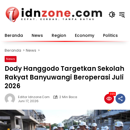
Langsung
ke
konten
Beranda
News
Region
Economy
Politics
E
Beranda
News
News
Dody Hanggodo Targetkan Sekolah
Rakyat Banyuwangi Beroperasi Juli
2026
365
Editor Idnzone.com
2 Min Baca
Juni 17, 2026