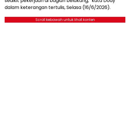
sedikit pekerjaan di bagian belakang,” kata Dody
dalam keterangan tertulis, Selasa (16/6/2026).
Scroll kebawah untuk lihat konten