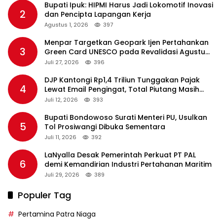
Bupati Ipuk: HIPMI Harus Jadi Lokomotif Inovasi
2
dan Pencipta Lapangan Kerja
Agustus 1, 2026
397
Menpar Targetkan Geopark Ijen Pertahankan
3
Green Card UNESCO pada Revalidasi Agustus
2026
Juli 27, 2026
396
DJP Kantongi Rp1,4 Triliun Tunggakan Pajak
4
Lewat Email Pengingat, Total Piutang Masih
Rp36 Triliun
Juli 12, 2026
393
Bupati Bondowoso Surati Menteri PU, Usulkan
5
Tol Prosiwangi Dibuka Sementara
Juli 11, 2026
392
LaNyalla Desak Pemerintah Perkuat PT PAL
6
demi Kemandirian Industri Pertahanan Maritim
Juli 29, 2026
389
Populer Tag
Pertamina Patra Niaga