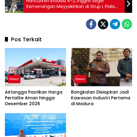
Hancurkan Kroasia 4-2, Inggris Segel
Kemenangan Meyyakinkan di Grup L Piala
Dunia 2026
Pos Terkait
News
News
Airlangga Pastikan Harga
Bangkalan Disiapkan Jadi
Pertalite Aman hingga
Kawasan Industri Pertama
Desember 2026
di Madura