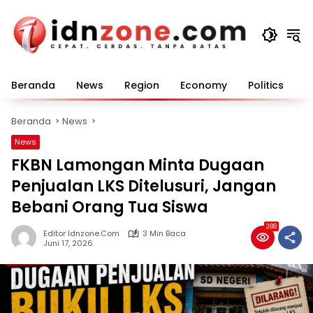
Langsung
ke
konten
Beranda
News
Region
Economy
Politics
E
Beranda
News
News
FKBN Lamongan Minta Dugaan
Penjualan LKS Ditelusuri, Jangan
Bebani Orang Tua Siswa
288
Editor Idnzone.com
3 Min Baca
Juni 17, 2026