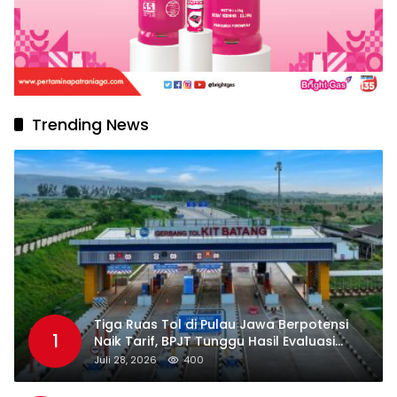
Trending News
Tiga Ruas Tol di Pulau Jawa Berpotensi
1
Naik Tarif, BPJT Tunggu Hasil Evaluasi
Standar Pelayanan
Juli 28, 2026
400