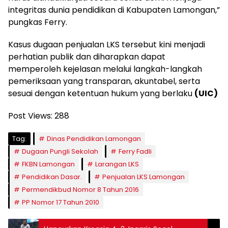
integritas dunia pendidikan di Kabupaten Lamongan,”
pungkas Ferry.
Kasus dugaan penjualan LKS tersebut kini menjadi
perhatian publik dan diharapkan dapat
memperoleh kejelasan melalui langkah-langkah
pemeriksaan yang transparan, akuntabel, serta
sesuai dengan ketentuan hukum yang berlaku
(UIC)
Post Views:
288
Tag:
Dinas Pendidikan Lamongan
Dugaan Pungli Sekolah
Ferry Fadli
FKBN Lamongan
Larangan LKS
Pendidikan Dasar.
Penjualan LKS Lamongan
Permendikbud Nomor 8 Tahun 2016
PP Nomor 17 Tahun 2010