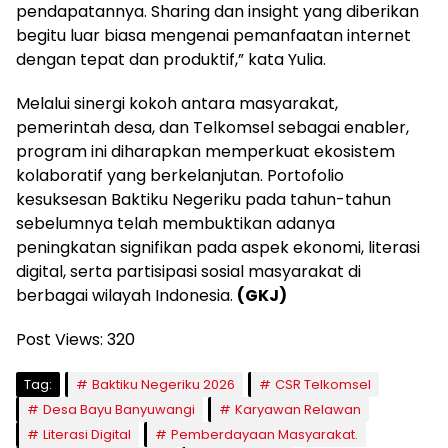
pendapatannya. Sharing dan insight yang diberikan
begitu luar biasa mengenai pemanfaatan internet
dengan tepat dan produktif,” kata Yulia.
Melalui sinergi kokoh antara masyarakat,
pemerintah desa, dan Telkomsel sebagai enabler,
program ini diharapkan memperkuat ekosistem
kolaboratif yang berkelanjutan. Portofolio
kesuksesan Baktiku Negeriku pada tahun-tahun
sebelumnya telah membuktikan adanya
peningkatan signifikan pada aspek ekonomi, literasi
digital, serta partisipasi sosial masyarakat di
berbagai wilayah Indonesia.
(GKJ)
Post Views:
320
Tag:
Baktiku Negeriku 2026
CSR Telkomsel
Desa Bayu Banyuwangi
Karyawan Relawan
Literasi Digital
Pemberdayaan Masyarakat.