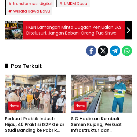
transformasi digital
UMKM Desa
Wisata Rawa Bayu
FKBN Lamongan Minta Dugaan Penjualan LKS
Ditelusuri, Jangan Bebani Orang Tua Siswa
Pos Terkait
News
News
Perkuat Praktik Industri
SIG Hadirkan Kembali
Hijau, 40 Praktisi IS2P Gelar
Semen Kujang, Perkuat
Studi Banding ke Pabrik
Infrastruktur dan
Bogasari Jakarta
Pembangunan Jawa Barat