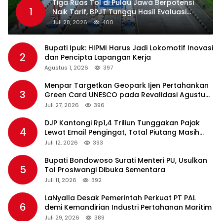
Tiga Ruas Tol di Pulau Jawa Berpotensi
1
Naik Tarif, BPJT Tunggu Hasil Evaluasi
Standar Pelayanan
Juli 28, 2026
400
Bupati Ipuk: HIPMI Harus Jadi Lokomotif Inovasi
2
dan Pencipta Lapangan Kerja
Agustus 1, 2026
397
Menpar Targetkan Geopark Ijen Pertahankan
3
Green Card UNESCO pada Revalidasi Agustus
2026
Juli 27, 2026
396
DJP Kantongi Rp1,4 Triliun Tunggakan Pajak
4
Lewat Email Pengingat, Total Piutang Masih
Rp36 Triliun
Juli 12, 2026
393
Bupati Bondowoso Surati Menteri PU, Usulkan
5
Tol Prosiwangi Dibuka Sementara
Juli 11, 2026
392
LaNyalla Desak Pemerintah Perkuat PT PAL
6
demi Kemandirian Industri Pertahanan Maritim
Juli 29, 2026
389