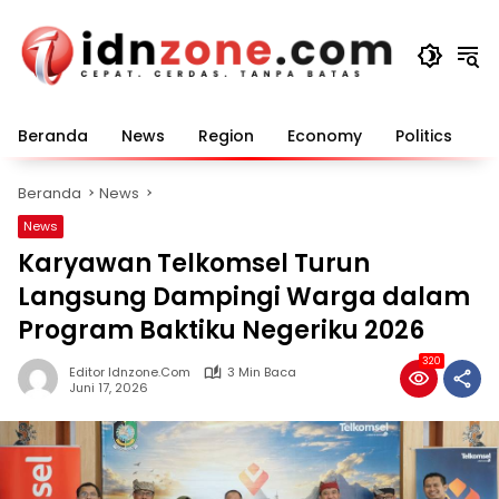
Langsung
ke
konten
Beranda
News
Region
Economy
Politics
E
Beranda
News
News
Karyawan Telkomsel Turun
Langsung Dampingi Warga dalam
Program Baktiku Negeriku 2026
320
Editor Idnzone.com
3 Min Baca
Juni 17, 2026