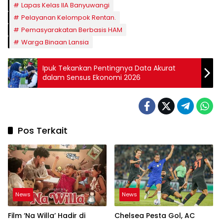
Lapas Kelas IIA Banyuwangi
Pelayanan Kelompok Rentan.
Pemasyarakatan Berbasis HAM
Warga Binaan Lansia
Ipuk Tekankan Pentingnya Data Akurat
dalam Sensus Ekonomi 2026
Pos Terkait
News
News
Film ‘Na Willa’ Hadir di
Chelsea Pesta Gol, AC