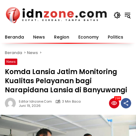
Langsung
ke
konten
Beranda
News
Region
Economy
Politics
E
Beranda
News
News
Komda Lansia Jatim Monitoring
Kualitas Pelayanan bagi
Narapidana Lansia di Banyuwangi
298
Editor Idnzone.com
3 Min Baca
Juni 19, 2026