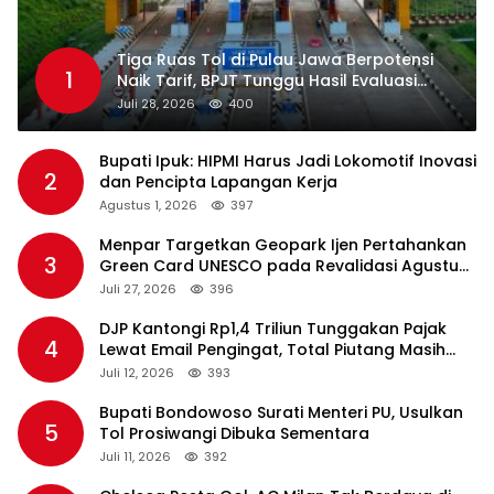
Tiga Ruas Tol di Pulau Jawa Berpotensi
1
Naik Tarif, BPJT Tunggu Hasil Evaluasi
Standar Pelayanan
Juli 28, 2026
400
Bupati Ipuk: HIPMI Harus Jadi Lokomotif Inovasi
2
dan Pencipta Lapangan Kerja
Agustus 1, 2026
397
Menpar Targetkan Geopark Ijen Pertahankan
3
Green Card UNESCO pada Revalidasi Agustus
2026
Juli 27, 2026
396
DJP Kantongi Rp1,4 Triliun Tunggakan Pajak
4
Lewat Email Pengingat, Total Piutang Masih
Rp36 Triliun
Juli 12, 2026
393
Bupati Bondowoso Surati Menteri PU, Usulkan
5
Tol Prosiwangi Dibuka Sementara
Juli 11, 2026
392