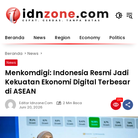
Langsung
ke
konten
Beranda
News
Region
Economy
Politics
E
Beranda
News
News
Menkomdigi: Indonesia Resmi Jadi
Kekuatan Ekonomi Digital Terbesar
di ASEAN
220
Editor Idnzone.com
2 Min Baca
Juni 20, 2026