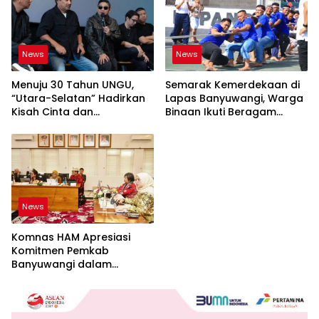
News
News
Menuju 30 Tahun UNGU,
Semarak Kemerdekaan di
“Utara-Selatan” Hadirkan
Lapas Banyuwangi, Warga
Kisah Cinta dan
Binaan Ikuti Beragam
Perpisahan
Perlombaan
News
Komnas HAM Apresiasi
Komitmen Pemkab
Banyuwangi dalam
Pembangunan Berbasis
Hak Asasi Manusia