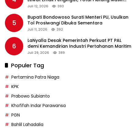
Rp36 Triliun
Juli 12, 2026
393
Bupati Bondowoso Surati Menteri PU, Usulkan
5
Tol Prosiwangi Dibuka Sementara
Juli 11, 2026
392
LaNyalla Desak Pemerintah Perkuat PT PAL
6
demi Kemandirian Industri Pertahanan Maritim
Juli 29, 2026
389
Populer Tag
Pertamina Patra Niaga
KPK
Prabowo Subianto
Khofifah Indar Parawansa
PGN
Bahlil Lahadalia