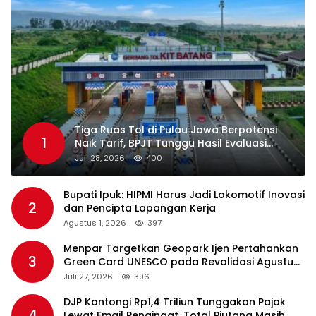
Tiga Ruas Tol di Pulau Jawa Berpotensi
1
Naik Tarif, BPJT Tunggu Hasil Evaluasi
Standar Pelayanan
Juli 28, 2026
400
Bupati Ipuk: HIPMI Harus Jadi Lokomotif Inovasi
2
dan Pencipta Lapangan Kerja
Agustus 1, 2026
397
Menpar Targetkan Geopark Ijen Pertahankan
3
Green Card UNESCO pada Revalidasi Agustus
2026
Juli 27, 2026
396
DJP Kantongi Rp1,4 Triliun Tunggakan Pajak
4
Lewat Email Pengingat, Total Piutang Masih