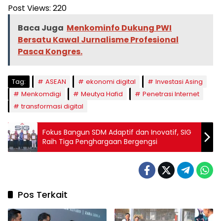
Post Views:
220
Baca Juga
Menkominfo Dukung PWI
Bersatu Kawal Jurnalisme Profesional
Pasca Kongres.
Tag:
ASEAN
ekonomi digital
Investasi Asing
Menkomdigi
Meutya Hafid
Penetrasi Internet
transformasi digital
Fokus Bangun SDM Adaptif dan Inovatif, SIG
Raih Tiga Penghargaan Bergengsi
Pos Terkait