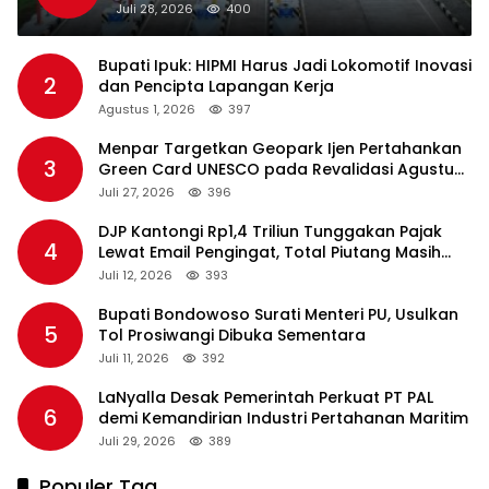
Standar Pelayanan
Juli 28, 2026
400
Bupati Ipuk: HIPMI Harus Jadi Lokomotif Inovasi
2
dan Pencipta Lapangan Kerja
Agustus 1, 2026
397
Menpar Targetkan Geopark Ijen Pertahankan
3
Green Card UNESCO pada Revalidasi Agustus
2026
Juli 27, 2026
396
DJP Kantongi Rp1,4 Triliun Tunggakan Pajak
4
Lewat Email Pengingat, Total Piutang Masih
Rp36 Triliun
Juli 12, 2026
393
Bupati Bondowoso Surati Menteri PU, Usulkan
5
Tol Prosiwangi Dibuka Sementara
Juli 11, 2026
392
LaNyalla Desak Pemerintah Perkuat PT PAL
6
demi Kemandirian Industri Pertahanan Maritim
Juli 29, 2026
389
Populer Tag