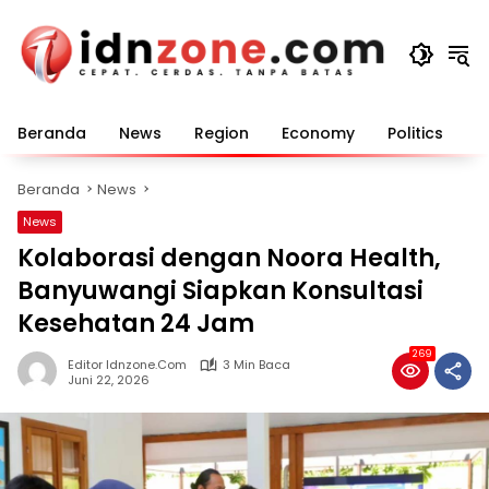
Langsung
ke
konten
Beranda
News
Region
Economy
Politics
E
Beranda
News
News
Kolaborasi dengan Noora Health,
Banyuwangi Siapkan Konsultasi
Kesehatan 24 Jam
269
Editor Idnzone.com
3 Min Baca
Juni 22, 2026