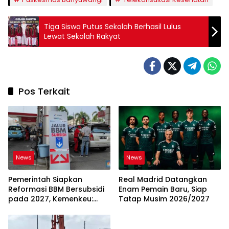
Tiga Siswa Putus Sekolah Berhasil Lulus
Lewat Sekolah Rakyat
Pos Terkait
News
News
Pemerintah Siapkan
Real Madrid Datangkan
Reformasi BBM Bersubsidi
Enam Pemain Baru, Siap
pada 2027, Kemenkeu:
Tatap Musim 2026/2027
Harus Lebih Tepat Sasaran
dan Berkeadilan