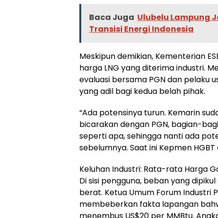
Baca Juga
Ulubelu Lampung Ja
Transisi Energi Indonesia
Meskipun demikian, Kementerian E
harga LNG yang diterima industri. 
evaluasi bersama PGN dan pelaku 
yang adil bagi kedua belah pihak.
“Ada potensinya turun. Kemarin suda
bicarakan dengan PGN, bagian-bagian
seperti apa, sehingga nanti ada pote
sebelumnya. Saat ini Kepmen HGBT ak
Keluhan Industri: Rata-rata Harga
Di sisi pengguna, beban yang dipikul
berat. Ketua Umum Forum Industri 
membeberkan fakta lapangan bahwa h
menembus US$20 per MMBtu. Angka i