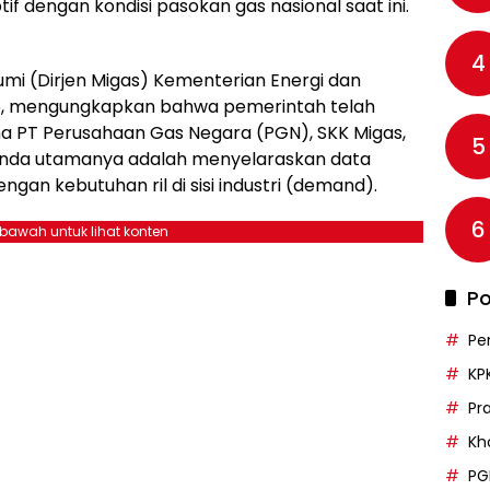
tif dengan kondisi pasokan gas nasional saat ini.
4
umi (Dirjen Migas) Kementerian Energi dan
e, mengungkapkan bahwa pemerintah telah
a PT Perusahaan Gas Negara (PGN), SKK Migas,
5
genda utamanya adalah menyelaraskan data
engan kebutuhan ril di sisi industri (demand).
6
ebawah untuk lihat konten
Po
Pe
KP
Pr
Kh
PG