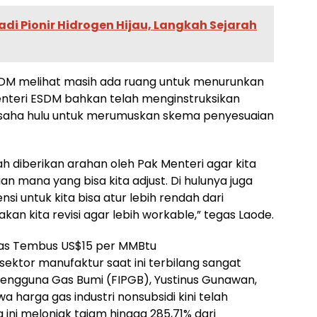
di Pionir Hidrogen Hijau, Langkah Sejarah
SDM melihat masih ada ruang untuk menurunkan
Menteri ESDM bahkan telah menginstruksikan
usaha hulu untuk merumuskan skema penyesuaian
h diberikan arahan oleh Pak Menteri agar kita
 mana yang bisa kita adjust. Di hulunya juga
nsi untuk kita bisa atur lebih rendah dari
an kita revisi agar lebih workable,” tegas Laode.
 Gas Tembus US$15 per MMBtu
 sektor manufaktur saat ini terbilang sangat
Pengguna Gas Bumi (FIPGB), Yustinus Gunawan,
arga gas industri nonsubsidi kini telah
ni melonjak tajam hingga 285,71% dari