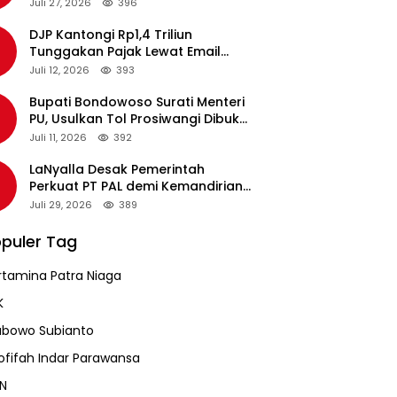
pada Revalidasi Agustus 2026
Juli 27, 2026
396
DJP Kantongi Rp1,4 Triliun
Tunggakan Pajak Lewat Email
Pengingat, Total Piutang Masih
Juli 12, 2026
393
Rp36 Triliun
Bupati Bondowoso Surati Menteri
PU, Usulkan Tol Prosiwangi Dibuka
Sementara
Juli 11, 2026
392
LaNyalla Desak Pemerintah
Perkuat PT PAL demi Kemandirian
Industri Pertahanan Maritim
Juli 29, 2026
389
puler Tag
rtamina Patra Niaga
K
abowo Subianto
ofifah Indar Parawansa
N