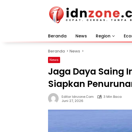
Langsung
ke
konten
Beranda
News
Region
Ec
Beranda
News
News
Jaga Daya Saing I
Siapkan Penuruna
Editor Idnzone.com
3 Min Baca
Juni 27, 2026