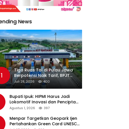
ending News
Tiga Ruas Tol di Pulau Jawa
1
Berpotensi Naik Tarif, BPJT
Tunggu Hasil Evaluasi
Juli 28, 2026
400
Standar Pelayanan
Bupati Ipuk: HIPMI Harus Jadi
Lokomotif Inovasi dan Pencipta
Lapangan Kerja
Agustus 1, 2026
397
Menpar Targetkan Geopark Ijen
Pertahankan Green Card UNESCO