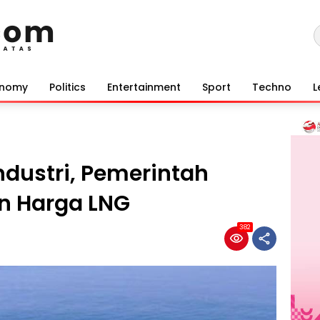
onomy
Politics
Entertainment
Sport
Techno
L
ndustri, Pemerintah
n Harga LNG
382