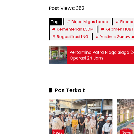
Post Views:
382
Tag:
Dirjen Migas Laode
Ekonom
Kementerian ESDM
Kepmen HGBT
Regasifikasi LNG
Yustinus Gunawa
​Pertamina Patra Niaga Siaga 
Operasi 24 Jam
Pos Terkait
News
News